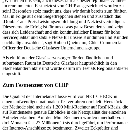
„Wir freuen uns sehr, auch dieses Jahr als bester regionaler Anbieter
im renommierten Festnetztest von CHIP ausgezeichnet worden zu
sein! Besonders stolz macht uns, dass wir damit bereits zum fünften
Mal in Folge auf dem Siegertreppchen stehen und zusätzlich das
‚Double‘ aus Preis-Leistungsempfehlung und Netztest verteidigen.
Dieser erneute Erfolg ist für uns etwas ganz Besonderes und zeigt,
dass sich Leidenschaft und ein kontinuierlicher Einsatz für hohe
Servicequalität und stabile Netze für unsere Kundinnen und Kunden
nachhaltig auszahlen“, sagt Ruben Queimano, Chief Commercial
Officer der Deutsche Glasfaser Unternehmensgruppe.
Als ein führender Glasfaserversorger für den ländlichen und
suburbanen Raum ist Deutsche Glasfaser hauptsächlich in den
Flächenländern aktiv und wurde darum im Test als Regionalanbieter
eingestuft.
Zum Festnetztest von CHIP
Die Qualität der Internetanschlüsse wird von NET CHECK in
einem aufwendigen nationalen Testverfahren ermittelt. Herzstück
der Methode sind mehr als 1.200 Mini-Rechner auf RasPi-Basis, die
auf Kundenseite genaue Einblicke in die Netzqualität der einzelnen
Anbieter erlauben. Auf den Mini-Rechnern wurden innerhalb von
drei Monaten fast 27 Millionen Tests durchgeführt, um Performance
der Internet-Anschlüsse zu bestimmen. Zweiter Eckpfeiler sind