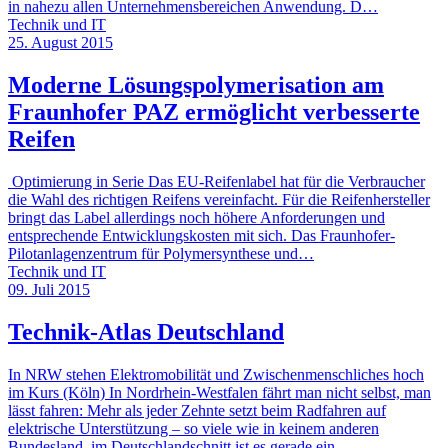
in nahezu allen Unternehmensbereichen Anwendung. D…
Technik und IT
25. August 2015
Moderne Lösungspolymerisation am
Fraunhofer PAZ ermöglicht verbesserte
Reifen
Optimierung in Serie Das EU-Reifenlabel hat für die Verbraucher
die Wahl des richtigen Reifens vereinfacht. Für die Reifenhersteller
bringt das Label allerdings noch höhere Anforderungen und
entsprechende Entwicklungskosten mit sich. Das Fraunhofer-
Pilotanlagenzentrum für Polymersynthese und…
Technik und IT
09. Juli 2015
Technik-Atlas Deutschland
In NRW stehen Elektromobilität und Zwischenmenschliches hoch
im Kurs (Köln) In Nordrhein-Westfalen fährt man nicht selbst, man
lässt fahren: Mehr als jeder Zehnte setzt beim Radfahren auf
elektrische Unterstützung – so viele wie in keinem anderen
Bundesland, im Deutschlandschnitt ist es gerade ein…