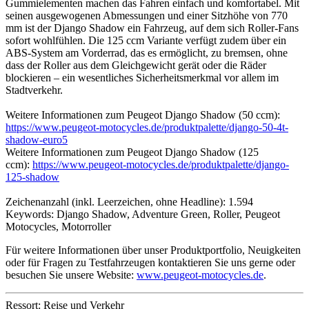
Gummielementen machen das Fahren einfach und komfortabel. Mit
seinen ausgewogenen Abmessungen und einer Sitzhöhe von 770
mm ist der Django Shadow ein Fahrzeug, auf dem sich Roller-Fans
sofort wohlfühlen. Die 125 ccm Variante verfügt zudem über ein
ABS-System am Vorderrad, das es ermöglicht, zu bremsen, ohne
dass der Roller aus dem Gleichgewicht gerät oder die Räder
blockieren – ein wesentliches Sicherheitsmerkmal vor allem im
Stadtverkehr.
Weitere Informationen zum Peugeot Django Shadow (50 ccm):
https://www.peugeot-motocycles.de/produktpalette/django-50-4t-
shadow-euro5
Weitere Informationen zum Peugeot Django Shadow (125
ccm):
https://www.peugeot-motocycles.de/produktpalette/django-
125-shadow
Zeichenanzahl (inkl. Leerzeichen, ohne Headline): 1.594
Keywords: Django Shadow, Adventure Green, Roller, Peugeot
Motocycles, Motorroller
Für weitere Informationen über unser Produktportfolio, Neuigkeiten
oder für Fragen zu Testfahrzeugen kontaktieren Sie uns gerne oder
besuchen Sie unsere Website:
www.peugeot-motocycles.de
.
Ressort: Reise und Verkehr