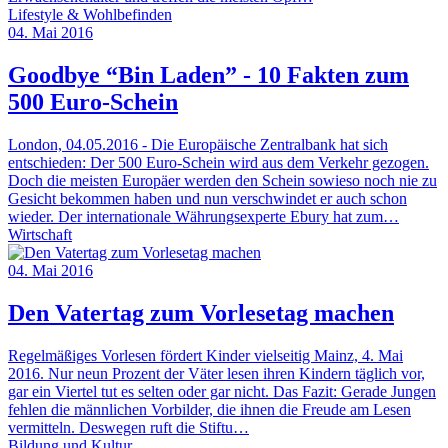
Lifestyle & Wohlbefinden
04. Mai 2016
Goodbye “Bin Laden” - 10 Fakten zum
500 Euro-Schein
London, 04.05.2016 - Die Europäische Zentralbank hat sich
entschieden: Der 500 Euro-Schein wird aus dem Verkehr gezogen.
Doch die meisten Europäer werden den Schein sowieso noch nie zu
Gesicht bekommen haben und nun verschwindet er auch schon
wieder. Der internationale Währungsexperte Ebury hat zum…
Wirtschaft
04. Mai 2016
Den Vatertag zum Vorlesetag machen
Regelmäßiges Vorlesen fördert Kinder vielseitig Mainz, 4. Mai
2016. Nur neun Prozent der Väter lesen ihren Kindern täglich vor,
gar ein Viertel tut es selten oder gar nicht. Das Fazit: Gerade Jungen
fehlen die männlichen Vorbilder, die ihnen die Freude am Lesen
vermitteln. Deswegen ruft die Stiftu…
Bildung und Kultur