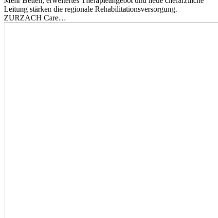
Mehr Betten, erweitertes Therapieangebot und neue chefärztliche
Leitung stärken die regionale Rehabilitationsversorgung.
ZURZACH Care…