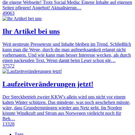
die eigene Webseite! Trotz Social Media: Eigene Inhalte auf eigenen
Seiten pflegen! Angebot! Aktualisierun…
49063
Ihr Artikel bei uns
Weit gestreute Pressetexte und Inhalte bleiben im Trend. Schließlich
kann man die Wege, durch die man aufmerksamkeit erlangt nicht
vorhersagen. Und wie kann man besser Interesse wecken, als durch
einen packenden Text. Wenn damit beim Leser schon gle…
37572
Laufzeitveränderungen jetzt!
Der Streckbetrieb zweier KKW's allein wird uns nicht vor einem
kalten Winter schützen. Das mindeste, was noch geschehen müsste,
wäre, dass Grundremmingen wieder ans Netz geht. Im Norden
könnte Windkraft und Strom aus Norwegen vielleicht noch für
Beh…
13328
Tags