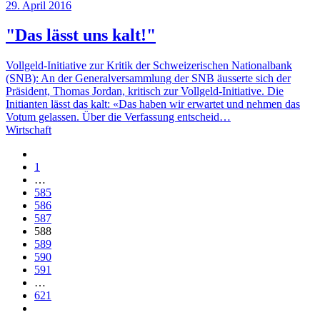
29. April 2016
"Das lässt uns kalt!"
Vollgeld-Initiative zur Kritik der Schweizerischen Nationalbank
(SNB): An der Generalversammlung der SNB äusserte sich der
Präsident, Thomas Jordan, kritisch zur Vollgeld-Initiative. Die
Initianten lässt das kalt: «Das haben wir erwartet und nehmen das
Votum gelassen. Über die Verfassung entscheid…
Wirtschaft
1
…
585
586
587
588
589
590
591
…
621