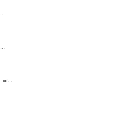
!…
em…
ch auf…