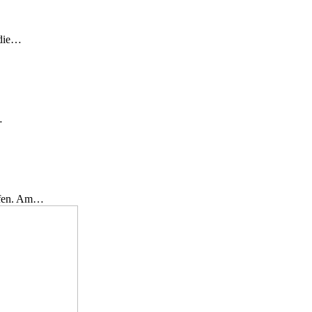
 die…
…
effen. Am…