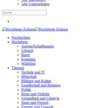
Alle Unternehmen
Nachrichten
Hochrhein
Aargau/Schaffhausen
Lörrach
Basel
Konstanz
Waldshut
Themen
Technik und IT
Wirtschaft
Bildung und Kultur
Gesellschaft und Religion
Politik
Reise und Verkehr
Gesundheit und Lifestyle
Sport und Freizeit
Energie und Umwelt