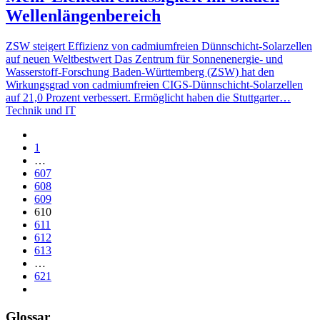
Wellenlängenbereich
ZSW steigert Effizienz von cadmiumfreien Dünnschicht-Solarzellen
auf neuen Weltbestwert Das Zentrum für Sonnenenergie- und
Wasserstoff-Forschung Baden-Württemberg (ZSW) hat den
Wirkungsgrad von cadmiumfreien CIGS-Dünnschicht-Solarzellen
auf 21,0 Prozent verbessert. Ermöglicht haben die Stuttgarter…
Technik und IT
1
…
607
608
609
610
611
612
613
…
621
Glossar