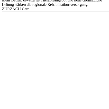
Mehr Betten, erweitertes Therapieangebot und neue chefärztliche
Leitung stärken die regionale Rehabilitationsversorgung.
ZURZACH Care…