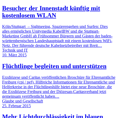
Besucher der Innenstadt künftig mit
kostenlosem WLAN
Köln/Stuttgart – Sightseeing, Spazierengehen und Surfen: Dies
alles ermöglichen Unitymedia KabelBW und die Stuttgart-
Marketing GmbH ab Frühsommer Bürgern und Gästen der baden-
württembergischen Landeshauptstadt mit einem kostenlosen WiFi-
Netz. Der führende deutsche Kabelnetzbetreiber mit Breit…
Technik und IT
10. März 2015
Flüchtlinge begleiten und unterstützen
Erzdiözese und Caritas veröffentlichen Broschüre für Ehrenamtliche
Freiburg (cpi / pef). Hilfreiche Informationen für Ehrenamtliche und
Helferkreise in der Flüchtlingshilfe bietet eine neue Broschüre, die
die Erzdiözese Freiburg und der Diözesan-Caritasverband jetzt
gemeinsam veröffentlicht haben…
Glaube und Gesellschaft
25. Februar 2015
Mehr Lichtdurchlässigkeit im blauen