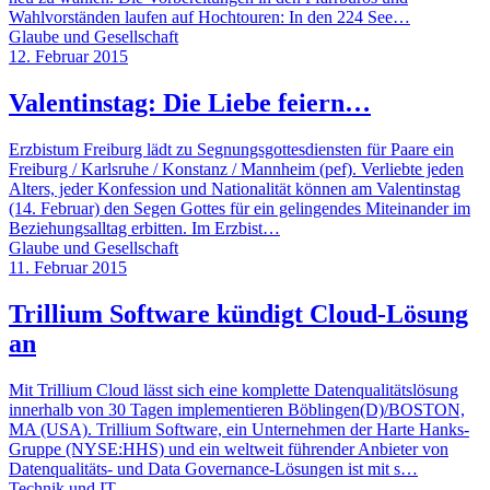
Wahlvorständen laufen auf Hochtouren: In den 224 See…
Glaube und Gesellschaft
12. Februar 2015
Valentinstag: Die Liebe feiern…
Erzbistum Freiburg lädt zu Segnungsgottesdiensten für Paare ein
Freiburg / Karlsruhe / Konstanz / Mannheim (pef). Verliebte jeden
Alters, jeder Konfession und Nationalität können am Valentinstag
(14. Februar) den Segen Gottes für ein gelingendes Miteinander im
Beziehungsalltag erbitten. Im Erzbist…
Glaube und Gesellschaft
11. Februar 2015
Trillium Software kündigt Cloud-Lösung
an
Mit Trillium Cloud lässt sich eine komplette Datenqualitätslösung
innerhalb von 30 Tagen implementieren Böblingen(D)/BOSTON,
MA (USA). Trillium Software, ein Unternehmen der Harte Hanks-
Gruppe (NYSE:HHS) und ein weltweit führender Anbieter von
Datenqualitäts- und Data Governance-Lösungen ist mit s…
Technik und IT