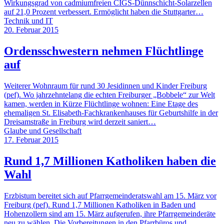
Wirkungsgrad von cadmiumfreien CIGS-Dünnschicht-Solarzellen
auf 21,0 Prozent verbessert. Ermöglicht haben die Stuttgarter…
Technik und IT
20. Februar 2015
Ordensschwestern nehmen Flüchtlinge
auf
Weiterer Wohnraum für rund 30 Jesidinnen und Kinder Freiburg
(pef). Wo jahrzehntelang die echten Freiburger „Bobbele“ zur Welt
kamen, werden in Kürze Flüchtlinge wohnen: Eine Etage des
ehemaligen St. Elisabeth-Fachkrankenhauses für Geburtshilfe in der
Dreisamstraße in Freiburg wird derzeit saniert…
Glaube und Gesellschaft
17. Februar 2015
Rund 1,7 Millionen Katholiken haben die
Wahl
Erzbistum bereitet sich auf Pfarrgemeinderatswahl am 15. März vor
Freiburg (pef). Rund 1,7 Millionen Katholiken in Baden und
Hohenzollern sind am 15. März aufgerufen, ihre Pfarrgemeinderäte
neu zu wählen. Die Vorbereitungen in den Pfarrbüros und