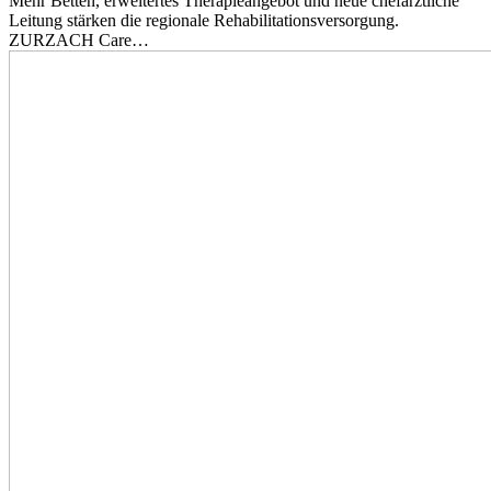
Mehr Betten, erweitertes Therapieangebot und neue chefärztliche
Leitung stärken die regionale Rehabilitationsversorgung.
ZURZACH Care…