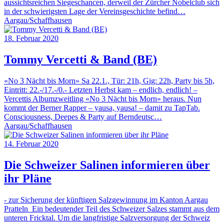
aussichtsreichen Siegeschancen, derweil der Zürcher Nobelclub sich
in der schwierigsten Lage der Vereinsgeschichte befind…
Aargau/Schaffhausen
18. Februar 2020
Tommy Vercetti & Band (BE)
«No 3 Nächt bis Morn» Sa 22.1., Tür: 21h, Gig: 22h, Party bis 5h,
Eintritt: 22.-/17.-/0.- Letzten Herbst kam – endlich, endlich! –
Vercettis Albumzweitling «No 3 Nächt bis Morn» heraus. Nun
kommt der Berner Rapper – yausa, yausa! – damit zu TapTab.
Consciousness, Deepes & Party auf Berndeutsc…
Aargau/Schaffhausen
14. Februar 2020
Die Schweizer Salinen informieren über
ihr Pläne
- zur Sicherung der künftigen Salzgewinnung im Kanton Aargau
Pratteln Ein bedeutender Teil des Schweizer Salzes stammt aus dem
unteren Fricktal. Um die langfristige Salzversorgung der Schweiz