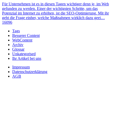
Für Unternehmen ist es in diesen Tagen wichtiger denn je, im Web
gefunden zu werden. Einer der wichtigsten Schritte, um das
Potenzial im Internet zu erhöhen, ist die SEO-Optimierung. Mit ihr
geht die Frage einher, welche Maßnahmen wirklich dazu geei…
16096
Tags
Besserer Content
WebContent
Archiv
Glossar
Unkategorised
Ihr Artikel bei uns
Impressum
Datenschutzerklärung
AGB