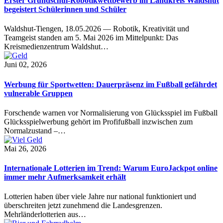
Erster Grundschul-Robotikwettbewerb im Landkreis Waldshut
begeistert Schülerinnen und Schüler
Waldshut-Tiengen, 18.05.2026 — Robotik, Kreativität und
Teamgeist standen am 5. Mai 2026 im Mittelpunkt: Das
Kreismedienzentrum Waldshut…
Juni 02, 2026
Werbung für Sportwetten: Dauerpräsenz im Fußball gefährdet
vulnerable Gruppen
Forschende warnen vor Normalisierung von Glücksspiel im Fußball
Glücksspielwerbung gehört im Profifußball inzwischen zum
Normalzustand –…
Mai 26, 2026
Internationale Lotterien im Trend: Warum EuroJackpot online
immer mehr Aufmerksamkeit erhält
Lotterien haben über viele Jahre nur national funktioniert und
überschreiten jetzt zunehmend die Landesgrenzen.
Mehrländerlotterien aus…