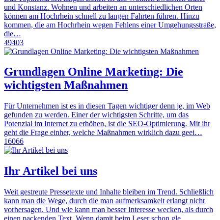
und Konstanz. Wohnen und arbeiten an unterschiedlichen Orten
können am Hochrhein schnell zu langen Fahrten führen. Hinzu
kommen, die am Hochrhein wegen Fehlens einer Umgehungsstraße,
die…
49403
Grundlagen Online Marketing: Die
wichtigsten Maßnahmen
Für Unternehmen ist es in diesen Tagen wichtiger denn je, im Web
gefunden zu werden. Einer der wichtigsten Schritte, um das
Potenzial im Internet zu erhöhen, ist die SEO-Optimierung. Mit ihr
geht die Frage einher, welche Maßnahmen wirklich dazu geei…
16066
Ihr Artikel bei uns
Weit gestreute Pressetexte und Inhalte bleiben im Trend. Schließlich
kann man die Wege, durch die man aufmerksamkeit erlangt nicht
vorhersagen. Und wie kann man besser Interesse wecken, als durch
einen packenden Text. Wenn damit beim Leser schon gle…