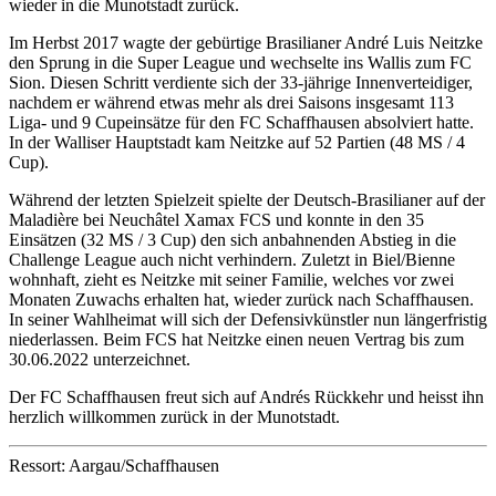
wieder in die Munotstadt zurück.
Im Herbst 2017 wagte der gebürtige Brasilianer André Luis Neitzke
den Sprung in die Super League und wechselte ins Wallis zum FC
Sion. Diesen Schritt verdiente sich der 33-jährige Innenverteidiger,
nachdem er während etwas mehr als drei Saisons insgesamt 113
Liga- und 9 Cupeinsätze für den FC Schaffhausen absolviert hatte.
In der Walliser Hauptstadt kam Neitzke auf 52 Partien (48 MS / 4
Cup).
Während der letzten Spielzeit spielte der Deutsch-Brasilianer auf der
Maladière bei Neuchâtel Xamax FCS und konnte in den 35
Einsätzen (32 MS / 3 Cup) den sich anbahnenden Abstieg in die
Challenge League auch nicht verhindern. Zuletzt in Biel/Bienne
wohnhaft, zieht es Neitzke mit seiner Familie, welches vor zwei
Monaten Zuwachs erhalten hat, wieder zurück nach Schaffhausen.
In seiner Wahlheimat will sich der Defensivkünstler nun längerfristig
niederlassen. Beim FCS hat Neitzke einen neuen Vertrag bis zum
30.06.2022 unterzeichnet.
Der FC Schaffhausen freut sich auf Andrés Rückkehr und heisst ihn
herzlich willkommen zurück in der Munotstadt.
Ressort: Aargau/Schaffhausen