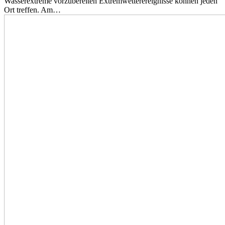
Wasserextreme vorzubereiten Extremwetterereignisse können jeden
Ort treffen. Am…