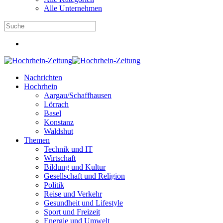
Alle Unternehmen
Nachrichten
Hochrhein
Aargau/Schaffhausen
Lörrach
Basel
Konstanz
Waldshut
Themen
Technik und IT
Wirtschaft
Bildung und Kultur
Gesellschaft und Religion
Politik
Reise und Verkehr
Gesundheit und Lifestyle
Sport und Freizeit
Energie und Umwelt