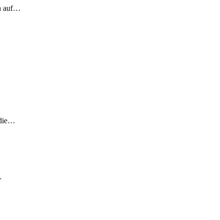
ch auf…
 die…
…