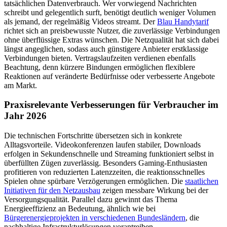
tatsächlichen Datenverbrauch. Wer vorwiegend Nachrichten
schreibt und gelegentlich surft, benötigt deutlich weniger Volumen
als jemand, der regelmäßig Videos streamt. Der
Blau Handytarif
richtet sich an preisbewusste Nutzer, die zuverlässige Verbindungen
ohne überflüssige Extras wünschen. Die Netzqualität hat sich dabei
längst angeglichen, sodass auch günstigere Anbieter erstklassige
Verbindungen bieten. Vertragslaufzeiten verdienen ebenfalls
Beachtung, denn kürzere Bindungen ermöglichen flexiblere
Reaktionen auf veränderte Bedürfnisse oder verbesserte Angebote
am Markt.
Praxisrelevante Verbesserungen für Verbraucher im
Jahr 2026
Die technischen Fortschritte übersetzen sich in konkrete
Alltagsvorteile. Videokonferenzen laufen stabiler, Downloads
erfolgen in Sekundenschnelle und Streaming funktioniert selbst in
überfüllten Zügen zuverlässig. Besonders Gaming-Enthusiasten
profitieren von reduzierten Latenzzeiten, die reaktionsschnelles
Spielen ohne spürbare Verzögerungen ermöglichen. Die
staatlichen
Initiativen für den Netzausbau
zeigen messbare Wirkung bei der
Versorgungsqualität. Parallel dazu gewinnt das Thema
Energieeffizienz an Bedeutung, ähnlich wie bei
Bürgerenergieprojekten in verschiedenen Bundesländern
, die
nachhaltige Infrastrukturlösungen vorantreiben.