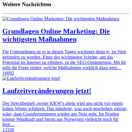
Weitere Nachrichten
Grundlagen Online Marketing: Die
wichtigsten Maßnahmen
Für Unternehmen ist es in diesen Tagen wichtiger denn je, im Web
gefunden zu werden. Einer der wichtigsten Schritte, um das
Potenzial im Internet zu erhöhen, ist die SEO-Optimierung. Mit ihr
geht die Frage einher, welche Maßnahmen wirklich dazu geei…
16092
Laufzeitveränderungen jetzt!
Der Streckbetrieb zweier KKW's allein wird uns nicht vor einem
kalten Winter schützen. Das mindeste, was noch geschehen müsste,
wäre, dass Grundremmingen wieder ans Netz geht. Im Norden
könnte Windkraft und Strom aus Norwegen vielleicht noch für
Beh…
13336