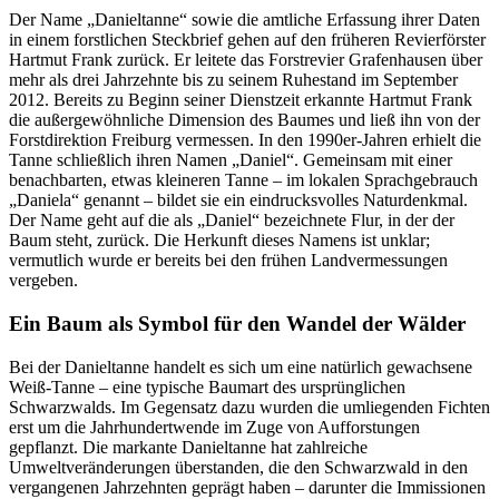
Der Name „Danieltanne“ sowie die amtliche Erfassung ihrer Daten
in einem forstlichen Steckbrief gehen auf den früheren Revierförster
Hartmut Frank zurück. Er leitete das Forstrevier Grafenhausen über
mehr als drei Jahrzehnte bis zu seinem Ruhestand im September
2012. Bereits zu Beginn seiner Dienstzeit erkannte Hartmut Frank
die außergewöhnliche Dimension des Baumes und ließ ihn von der
Forstdirektion Freiburg vermessen. In den 1990er-Jahren erhielt die
Tanne schließlich ihren Namen „Daniel“. Gemeinsam mit einer
benachbarten, etwas kleineren Tanne – im lokalen Sprachgebrauch
„Daniela“ genannt – bildet sie ein eindrucksvolles Naturdenkmal.
Der Name geht auf die als „Daniel“ bezeichnete Flur, in der der
Baum steht, zurück. Die Herkunft dieses Namens ist unklar;
vermutlich wurde er bereits bei den frühen Landvermessungen
vergeben.
Ein Baum als Symbol für den Wandel der Wälder
Bei der Danieltanne handelt es sich um eine natürlich gewachsene
Weiß-Tanne – eine typische Baumart des ursprünglichen
Schwarzwalds. Im Gegensatz dazu wurden die umliegenden Fichten
erst um die Jahrhundertwende im Zuge von Aufforstungen
gepflanzt. Die markante Danieltanne hat zahlreiche
Umweltveränderungen überstanden, die den Schwarzwald in den
vergangenen Jahrzehnten geprägt haben – darunter die Immissionen