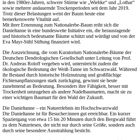
in den 1980er-Jahren, schwere Stürme wie „Wiebke“ und „Lothar“
sowie mehrere andauernde Trockenperioden seit dem Jahr 2019.
Trotz dieser Belastungen weist der Baum heute eine
bemerkenswerte Vitalität auf.
Mit ihrer Ernennung zum Nationalerbe-Baum reiht sich die
Danieltanne in eine bundesweite Initiative ein, die herausragende
und historisch bedeutsame Bäume schützt und würdigt und von der
Eva Mayr-Stihl Stiftung finanziert wird.
Die Auszeichnung, die vom Kuratorium Nationalerbe-Bäume der
Deutschen Dendrologischen Gesellschaft unter Leitung von Prof.
Dr. Andreas Roloff vergeben wird, unterstreicht zudem die
ökologische Bedeutung der Weiß-Tanne im Schwarzwald. Während
ihr Bestand durch historische Holznutzung und großflächige
Fichtenanpflanzungen stark zurückging, gewinnt sie heute
zunehmend an Bedeutung. Besonders ihre Fähigkeit, besser mit
Trockenheit umzugehen als andere Nadelbaumarten, macht sie zu
einer wichtigen Baumart für den Wald der Zukunft.
Die Danieltanne – ein Naturerlebnis im Hochschwarzwald
Die Danieltanne ist für Besucher:innen gut erreichbar. Ein kurzer
Spaziergang von etwa 15 bis 20 Minuten durch den Bergwald führt
zu dem Naturriesen, der nicht nur durch seine Größe, sondern auch
durch seine besondere Ausstrahlung besticht.