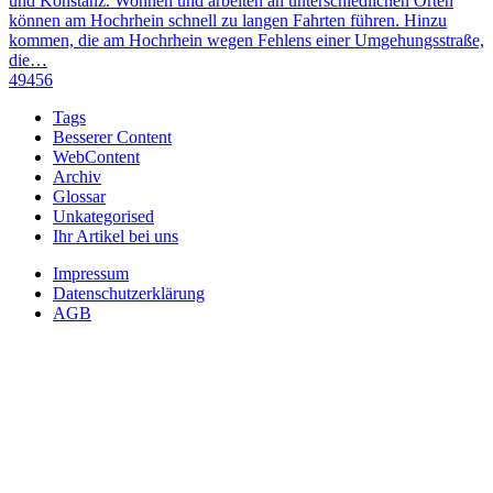
und Konstanz. Wohnen und arbeiten an unterschiedlichen Orten
können am Hochrhein schnell zu langen Fahrten führen. Hinzu
kommen, die am Hochrhein wegen Fehlens einer Umgehungsstraße,
die…
49456
Tags
Besserer Content
WebContent
Archiv
Glossar
Unkategorised
Ihr Artikel bei uns
Impressum
Datenschutzerklärung
AGB