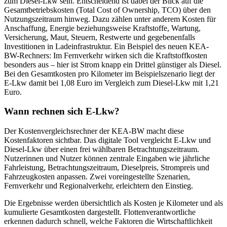
zum Diesel-Lkw sein. Entscheidend ist dabei der Blick auf die
Gesamtbetriebskosten (Total Cost of Ownership, TCO) über den
Nutzungszeitraum hinweg. Dazu zählen unter anderem Kosten für
Anschaffung, Energie beziehungsweise Kraftstoffe, Wartung,
Versicherung, Maut, Steuern, Restwerte und gegebenenfalls
Investitionen in Ladeinfrastruktur. Ein Beispiel des neuen KEA-
BW-Rechners: Im Fernverkehr wirken sich die Kraftstoffkosten
besonders aus – hier ist Strom knapp ein Drittel günstiger als Diesel.
Bei den Gesamtkosten pro Kilometer im Beispielszenario liegt der
E-Lkw damit bei 1,08 Euro im Vergleich zum Diesel-Lkw mit 1,21
Euro.
Wann rechnen sich E-Lkw?
Der Kostenvergleichsrechner der KEA-BW macht diese
Kostenfaktoren sichtbar. Das digitale Tool vergleicht E-Lkw und
Diesel-Lkw über einen frei wählbaren Betrachtungszeitraum.
Nutzerinnen und Nutzer können zentrale Eingaben wie jährliche
Fahrleistung, Betrachtungszeitraum, Dieselpreis, Strompreis und
Fahrzeugkosten anpassen. Zwei voreingestellte Szenarien,
Fernverkehr und Regionalverkehr, erleichtern den Einstieg.
Die Ergebnisse werden übersichtlich als Kosten je Kilometer und als
kumulierte Gesamtkosten dargestellt. Flottenverantwortliche
erkennen dadurch schnell, welche Faktoren die Wirtschaftlichkeit