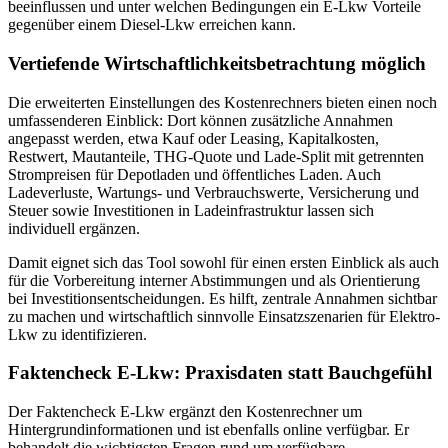
beeinflussen und unter welchen Bedingungen ein E-Lkw Vorteile
gegenüber einem Diesel-Lkw erreichen kann.
Vertiefende Wirtschaftlichkeitsbetrachtung möglich
Die erweiterten Einstellungen des Kostenrechners bieten einen noch
umfassenderen Einblick: Dort können zusätzliche Annahmen
angepasst werden, etwa Kauf oder Leasing, Kapitalkosten,
Restwert, Mautanteile, THG-Quote und Lade-Split mit getrennten
Strompreisen für Depotladen und öffentliches Laden. Auch
Ladeverluste, Wartungs- und Verbrauchswerte, Versicherung und
Steuer sowie Investitionen in Ladeinfrastruktur lassen sich
individuell ergänzen.
Damit eignet sich das Tool sowohl für einen ersten Einblick als auch
für die Vorbereitung interner Abstimmungen und als Orientierung
bei Investitionsentscheidungen. Es hilft, zentrale Annahmen sichtbar
zu machen und wirtschaftlich sinnvolle Einsatzszenarien für Elektro-
Lkw zu identifizieren.
Faktencheck E-Lkw: Praxisdaten statt Bauchgefühl
Der Faktencheck E-Lkw ergänzt den Kostenrechner um
Hintergrundinformationen und ist ebenfalls online verfügbar. Er
behandelt die wichtigsten Fragen rund um verfügbare