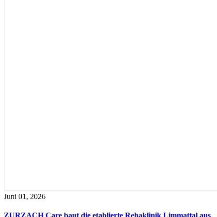
Juni 01, 2026
ZURZACH Care baut die etablierte Rehaklinik Limmattal aus