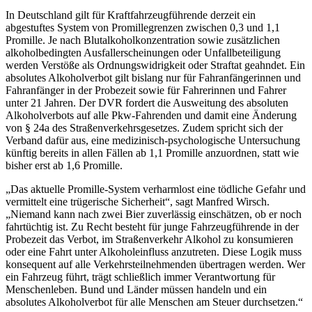
In Deutschland gilt für Kraftfahrzeugführende derzeit ein
abgestuftes System von Promillegrenzen zwischen 0,3 und 1,1
Promille. Je nach Blutalkoholkonzentration sowie zusätzlichen
alkoholbedingten Ausfallerscheinungen oder Unfallbeteiligung
werden Verstöße als Ordnungswidrigkeit oder Straftat geahndet. Ein
absolutes Alkoholverbot gilt bislang nur für Fahranfängerinnen und
Fahranfänger in der Probezeit sowie für Fahrerinnen und Fahrer
unter 21 Jahren. Der DVR fordert die Ausweitung des absoluten
Alkoholverbots auf alle Pkw-Fahrenden und damit eine Änderung
von § 24a des Straßenverkehrsgesetzes. Zudem spricht sich der
Verband dafür aus, eine medizinisch-psychologische Untersuchung
künftig bereits in allen Fällen ab 1,1 Promille anzuordnen, statt wie
bisher erst ab 1,6 Promille.
„Das aktuelle Promille-System verharmlost eine tödliche Gefahr und
vermittelt eine trügerische Sicherheit“, sagt Manfred Wirsch.
„Niemand kann nach zwei Bier zuverlässig einschätzen, ob er noch
fahrtüchtig ist. Zu Recht besteht für junge Fahrzeugführende in der
Probezeit das Verbot, im Straßenverkehr Alkohol zu konsumieren
oder eine Fahrt unter Alkoholeinfluss anzutreten. Diese Logik muss
konsequent auf alle Verkehrsteilnehmenden übertragen werden. Wer
ein Fahrzeug führt, trägt schließlich immer Verantwortung für
Menschenleben. Bund und Länder müssen handeln und ein
absolutes Alkoholverbot für alle Menschen am Steuer durchsetzen.“