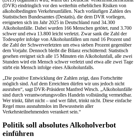
(DVR) eindringlich vor den weiterhin erheblichen Risiken von
alkoholbedingten Verkehrsunfällen. Nach vorläufigen Zahlen des
Statistischen Bundesamtes (Destatis), die dem DVR vorliegen,
ereigneten sich im Jahr 2025 in Deutschland rund 34.300
Alkoholunfälle. Dabei wurden 166 Menschen getötet, rund 3.700
schwer und etwa 13.800 leicht verletzt. Zwar sank die Zahl der
Todesopfer infolge von Alkoholunfällen um rund 16 Prozent und
die Zahl der Schwerverletzten um etwa sieben Prozent gegenüber
dem Vorjahr. Dennoch bleibt die Bilanz erschütternd: Statistisch
gesehen ereignet sich alle 15 Minuten ein Alkoholunfall, alle zwei
Stunden wird ein Mensch schwer verletzt und etwa alle zwei Tage
stirbt ein Mensch infolge eines Alkoholunfalls.
„Die positive Entwicklung der Zahlen zeigt, dass Fortschritte
möglich sind. Auf dem Erreichten dürfen wir uns jedoch nicht
ausruhen“, sagt DVR-Präsident Manfred Wirsch. „Alkoholunfälle
sind durch verantwortungsvolles Handeln vollständig vermeidbar.
Wer trinkt, fährt nicht – und wer fährt, trinkt nicht. Diese einfache
Regel muss ausnahmslos im Bewusstsein aller
Verkehrsteilnehmenden verankert sein.“
Politik soll absolutes Alkoholverbot
einführen