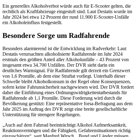
Ein generelles Alkoholverbot würde auch für E-Scooter gelten, die
rechtlich als Kraftfahrzeuge eingestuft sind. Laut Destatis wurde im
Jahr 2024 bei etwa 12 Prozent der rund 11.900 E-Scooter-Unfälle
ein Alkoholeinfluss festgestellt.
Besondere Sorge um Radfahrende
Besonders alarmierend ist die Entwicklung im Radverkehr: Laut
Destatis verursachten alkoholisierte Radfahrende im Jahr 2024
erstmals den größten Anteil aller Alkoholunfälle – 43 Prozent von
insgesamt etwa 34.700 Unfällen. Der DVR sieht darin ein
deutliches Warnsignal. Für Radfahrende gilt derzeit ein Grenzwert
von 1,6 Promille, ab dem eine Straftat vorliegt. Unterhalb dieser
Schwelle bleibt Alkoholkonsum in der Regel ohne Konsequenzen,
sofern keine Fahrunsicherheit nachgewiesen wird. Der DVR fordert
daher die Einführung eines Ordnungswidrigkeitentatbestands für
Radfahrende ab 1,1 Promille. Diese Forderung wird durch die
Bevölkerung gestützt: Eine repräsentative forsa-Befragung aus dem
Jahr 2025 im Auftrag des DVR zeigt eine breite gesellschaftliche
Unterstützung für strengere Regelungen.
„Auch auf dem Fahrrad beeinträchtigt Alkohol Aufmerksamkeit,
Reaktionsvermögen und die Fähigkeit, Gefahrensituationen richtig
einzuschätzen“, sagt Manfred Wirsch. „Bund und Länder müssen