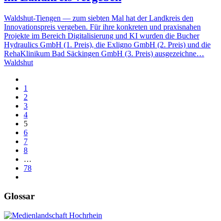
Waldshut-Tiengen — zum siebten Mal hat der Landkreis den
Innovationspreis vergeben. Für ihre konkreten und praxisnahen
Projekte im Bereich Digitalisierung und KI wurden die Bucher
Hydraulics GmbH (1. Preis), die Exligno GmbH (2. Preis) und die
RehaKlinikum Bad Säckingen GmbH (3. Preis) ausgezeichne…
Waldshut
1
2
3
4
5
6
7
8
…
78
Glossar