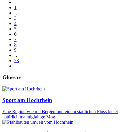
1
…
3
4
5
6
7
8
9
…
78
Glossar
Sport am Hochrhein
Eine Region wie mit Bergen und einem stattlichen Fluss bietet
natürlich mannigfaltige Mög…