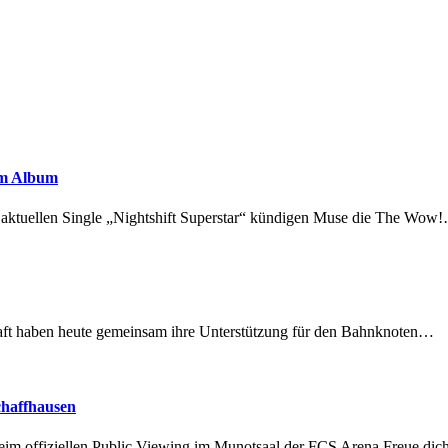
em Album
r aktuellen Single „Nightshift Superstar“ kündigen Muse die The Wow
lschaft haben heute gemeinsam ihre Unterstützung für den Bahnknoten…
chaffhausen
beim offiziellen Public Viewing im Munotsaal der FCS Arena.Freue di