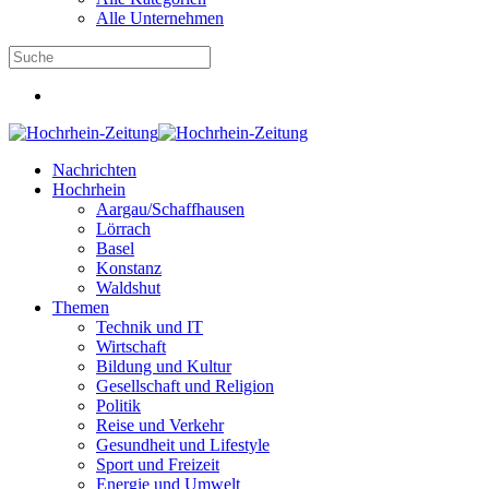
Alle Unternehmen
Nachrichten
Hochrhein
Aargau/Schaffhausen
Lörrach
Basel
Konstanz
Waldshut
Themen
Technik und IT
Wirtschaft
Bildung und Kultur
Gesellschaft und Religion
Politik
Reise und Verkehr
Gesundheit und Lifestyle
Sport und Freizeit
Energie und Umwelt