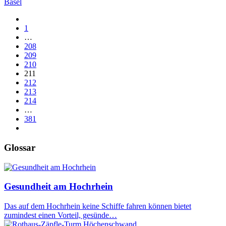
Basel
1
…
208
209
210
211
212
213
214
…
381
Glossar
Gesundheit am Hochrhein
Das auf dem Hochrhein keine Schiffe fahren können bietet
zumindest einen Vorteil, gesünde…