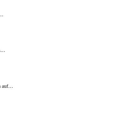
!…
em…
ch auf…