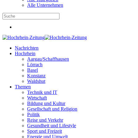
Alle Unternehmen
Nachrichten
Hochrhein
Aargau/Schaffhausen
Lörrach
Basel
Konstanz
Waldshut
Themen
Technik und IT
Wirtschaft
Bildung und Kultur
Gesellschaft und Religion
Politik
Reise und Verkehr
Gesundheit und Lifestyle
Sport und Freizeit
Energie und Umwelt