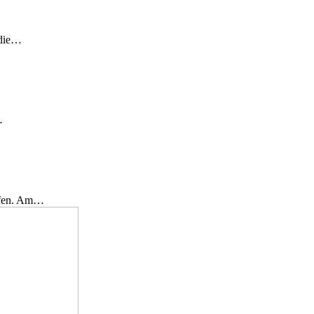
 die…
…
effen. Am…