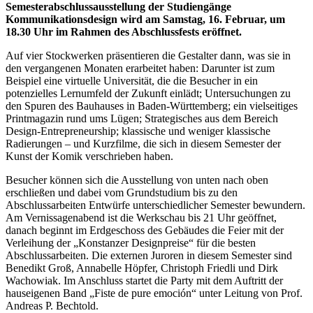
Semesterabschlussausstellung der Studiengänge
Kommunikationsdesign wird am Samstag, 16. Februar, um
18.30 Uhr im Rahmen des Abschlussfests eröffnet.
Auf vier Stockwerken präsentieren die Gestalter dann, was sie in
den vergangenen Monaten erarbeitet haben: Darunter ist zum
Beispiel eine virtuelle Universität, die die Besucher in ein
potenzielles Lernumfeld der Zukunft einlädt; Untersuchungen zu
den Spuren des Bauhauses in Baden-Württemberg; ein vielseitiges
Printmagazin rund ums Lügen; Strategisches aus dem Bereich
Design-Entrepreneurship; klassische und weniger klassische
Radierungen – und Kurzfilme, die sich in diesem Semester der
Kunst der Komik verschrieben haben.
Besucher können sich die Ausstellung von unten nach oben
erschließen und dabei vom Grundstudium bis zu den
Abschlussarbeiten Entwürfe unterschiedlicher Semester bewundern.
Am Vernissagenabend ist die Werkschau bis 21 Uhr geöffnet,
danach beginnt im Erdgeschoss des Gebäudes die Feier mit der
Verleihung der „Konstanzer Designpreise“ für die besten
Abschlussarbeiten. Die externen Juroren in diesem Semester sind
Benedikt Groß, Annabelle Höpfer, Christoph Friedli und Dirk
Wachowiak. Im Anschluss startet die Party mit dem Auftritt der
hauseigenen Band „Fiste de pure emoción“ unter Leitung von Prof.
Andreas P. Bechtold.