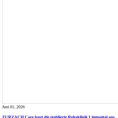
Juni 01, 2026
ZURZACH Care baut die etablierte Rehaklinik Limmattal aus