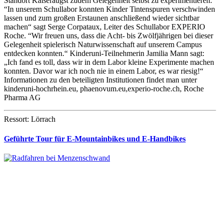
Standort Kaiseraugst zudem Gelegenheit selbst zu experimentieren.
“In unserem Schullabor konnten Kinder Tintenspuren verschwinden
lassen und zum großen Erstaunen anschließend wieder sichtbar
machen“ sagt Serge Corpataux, Leiter des Schullabor EXPERIO
Roche. “Wir freuen uns, dass die Acht- bis Zwölfjährigen bei dieser
Gelegenheit spielerisch Naturwissenschaft auf unserem Campus
entdecken konnten.“ Kinderuni-Teilnehmerin Jamilia Mann sagt:
„Ich fand es toll, dass wir in dem Labor kleine Experimente machen
konnten. Davor war ich noch nie in einem Labor, es war riesig!“
Informationen zu den beteiligten Institutionen findet man unter
kinderuni-hochrhein.eu, phaenovum.eu,experio-roche.ch, Roche
Pharma AG
Ressort: Lörrach
Geführte Tour für E-Mountainbikes und E-Handbikes