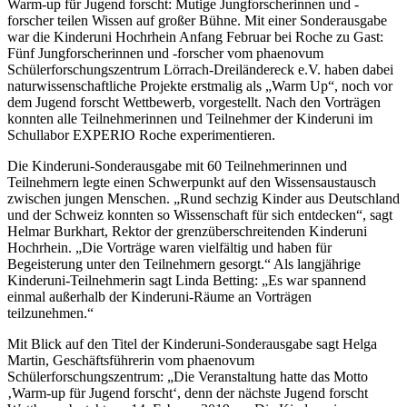
Warm-up für Jugend forscht: Mutige Jungforscherinnen und -
forscher teilen Wissen auf großer Bühne. Mit einer Sonderausgabe
war die Kinderuni Hochrhein Anfang Februar bei Roche zu Gast:
Fünf Jungforscherinnen und -forscher vom phaenovum
Schülerforschungszentrum Lörrach-Dreiländereck e.V. haben dabei
naturwissenschaftliche Projekte erstmalig als „Warm Up“, noch vor
dem Jugend forscht Wettbewerb, vorgestellt. Nach den Vorträgen
konnten alle Teilnehmerinnen und Teilnehmer der Kinderuni im
Schullabor EXPERIO Roche experimentieren.
Die Kinderuni-Sonderausgabe mit 60 Teilnehmerinnen und
Teilnehmern legte einen Schwerpunkt auf den Wissensaustausch
zwischen jungen Menschen. „Rund sechzig Kinder aus Deutschland
und der Schweiz konnten so Wissenschaft für sich entdecken“, sagt
Helmar Burkhart, Rektor der grenzüberschreitenden Kinderuni
Hochrhein. „Die Vorträge waren vielfältig und haben für
Begeisterung unter den Teilnehmern gesorgt.“ Als langjährige
Kinderuni-Teilnehmerin sagt Linda Betting: „Es war spannend
einmal außerhalb der Kinderuni-Räume an Vorträgen
teilzunehmen.“
Mit Blick auf den Titel der Kinderuni-Sonderausgabe sagt Helga
Martin, Geschäftsführerin vom phaenovum
Schülerforschungszentrum: „Die Veranstaltung hatte das Motto
‚Warm-up für Jugend forscht‘, denn der nächste Jugend forscht