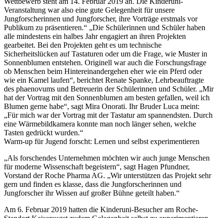
Wettbewerb steht am 14. Februar 2019 an. Die Kinderuni-
Veranstaltung war also eine gute Gelegenheit für unsere
Jungforscherinnen und Jungforscher, ihre Vorträge erstmals vor
Publikum zu präsentieren.“ „Die Schülerinnen und Schüler haben
alle mindestens ein halbes Jahr engagiert an ihren Projekten
gearbeitet. Bei den Projekten geht es um technische
Sicherheitslücken auf Tastaturen oder um die Frage, wie Muster in
Sonnenblumen entstehen. Originell war auch die Forschungsfrage
ob Menschen beim Hintereinandergehen eher wie ein Pferd oder
wie ein Kamel laufen“, berichtet Renate Spanke, Lehrbeauftragte
des phaenovums und Betreuerin der Schülerinnen und Schüler. „Mir
hat der Vortrag mit den Sonnenblumen am besten gefallen, weil ich
Blumen gerne habe“, sagt Mira Onorati. Ihr Bruder Luca meint:
„Für mich war der Vortrag mit der Tastatur am spannendsten. Durch
eine Wärmebildkamera konnte man noch länger sehen, welche
Tasten gedrückt wurden.“
Warm-up für Jugend forscht: Lernen und selbst experimentieren
„Als forschendes Unternehmen möchten wir auch junge Menschen
für moderne Wissenschaft begeistern“, sagt Hagen Pfundner,
Vorstand der Roche Pharma AG. „Wir unterstützen das Projekt sehr
gern und finden es klasse, dass die Jungforscherinnen und
Jungforscher ihr Wissen auf großer Bühne geteilt haben.“
Am 6. Februar 2019 hatten die Kinderuni-Besucher am Roche-