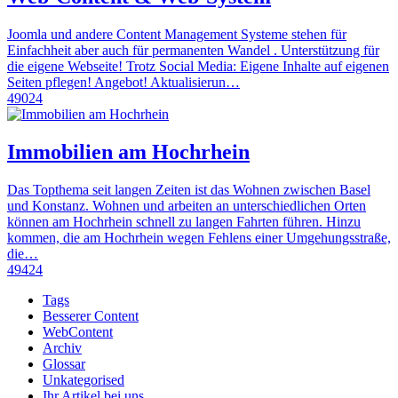
Joomla und andere Content Management Systeme stehen für
Einfachheit aber auch für permanenten Wandel . Unterstützung für
die eigene Webseite! Trotz Social Media: Eigene Inhalte auf eigenen
Seiten pflegen! Angebot! Aktualisierun…
49024
Immobilien am Hochrhein
Das Topthema seit langen Zeiten ist das Wohnen zwischen Basel
und Konstanz. Wohnen und arbeiten an unterschiedlichen Orten
können am Hochrhein schnell zu langen Fahrten führen. Hinzu
kommen, die am Hochrhein wegen Fehlens einer Umgehungsstraße,
die…
49424
Tags
Besserer Content
WebContent
Archiv
Glossar
Unkategorised
Ihr Artikel bei uns