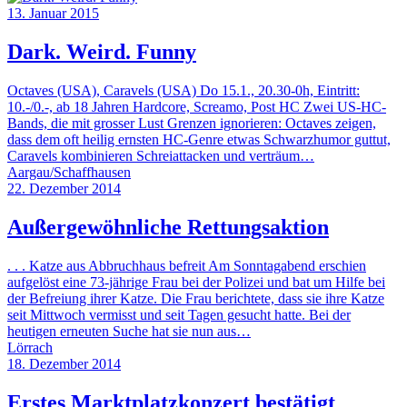
13. Januar 2015
Dark. Weird. Funny
Octaves (USA), Caravels (USA) Do 15.1., 20.30-0h, Eintritt:
10.-/0.-, ab 18 Jahren Hardcore, Screamo, Post HC Zwei US-HC-
Bands, die mit grosser Lust Grenzen ignorieren: Octaves zeigen,
dass dem oft heilig ernsten HC-Genre etwas Schwarzhumor guttut,
Caravels kombinieren Schreiattacken und verträum…
Aargau/Schaffhausen
22. Dezember 2014
Außergewöhnliche Rettungsaktion
. . . Katze aus Abbruchhaus befreit Am Sonntagabend erschien
aufgelöst eine 73-jährige Frau bei der Polizei und bat um Hilfe bei
der Befreiung ihrer Katze. Die Frau berichtete, dass sie ihre Katze
seit Mittwoch vermisst und seit Tagen gesucht hatte. Bei der
heutigen erneuten Suche hat sie nun aus…
Lörrach
18. Dezember 2014
Erstes Marktplatzkonzert bestätigt