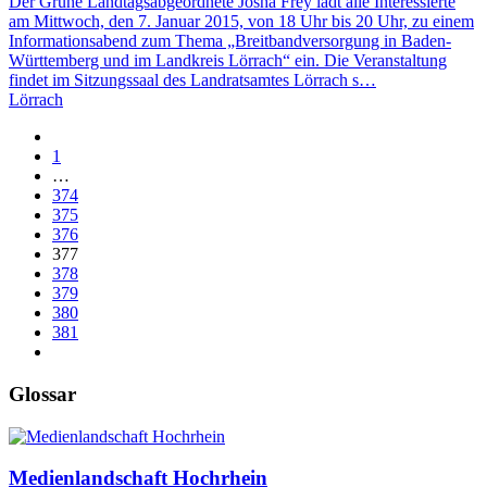
Der Grüne Landtagsabgeordnete Josha Frey lädt alle Interessierte
am Mittwoch, den 7. Januar 2015, von 18 Uhr bis 20 Uhr, zu einem
Informationsabend zum Thema „Breitbandversorgung in Baden-
Württemberg und im Landkreis Lörrach“ ein. Die Veranstaltung
findet im Sitzungssaal des Landratsamtes Lörrach s…
Lörrach
1
…
374
375
376
377
378
379
380
381
Glossar
Medienlandschaft Hochrhein