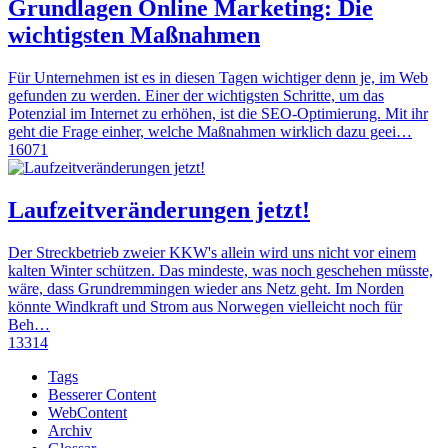
Grundlagen Online Marketing: Die
wichtigsten Maßnahmen
Für Unternehmen ist es in diesen Tagen wichtiger denn je, im Web
gefunden zu werden. Einer der wichtigsten Schritte, um das
Potenzial im Internet zu erhöhen, ist die SEO-Optimierung. Mit ihr
geht die Frage einher, welche Maßnahmen wirklich dazu geei…
16071
Laufzeitveränderungen jetzt!
Der Streckbetrieb zweier KKW's allein wird uns nicht vor einem
kalten Winter schützen. Das mindeste, was noch geschehen müsste,
wäre, dass Grundremmingen wieder ans Netz geht. Im Norden
könnte Windkraft und Strom aus Norwegen vielleicht noch für
Beh…
13314
Tags
Besserer Content
WebContent
Archiv