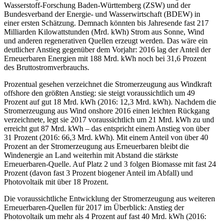
Wasserstoff-Forschung Baden-Württemberg (ZSW) und der
Bundesverband der Energie- und Wasserwirtschaft (BDEW) in
einer ersten Schätzung. Demnach könnten bis Jahresende fast 217
Milliarden Kilowattstunden (Mrd. kWh) Strom aus Sonne, Wind
und anderen regenerativen Quellen erzeugt werden. Das wäre ein
deutlicher Anstieg gegenüber dem Vorjahr: 2016 lag der Anteil der
Erneuerbaren Energien mit 188 Mrd. kWh noch bei 31,6 Prozent
des Bruttostromverbrauchs.
Prozentual gesehen verzeichnet die Stromerzeugung aus Windkraft
offshore den größten Anstieg: sie steigt voraussichtlich um 49
Prozent auf gut 18 Mrd. kWh (2016: 12,3 Mrd. kWh). Nachdem die
Stromerzeugung aus Wind onshore 2016 einen leichten Rückgang
verzeichnete, legt sie 2017 voraussichtlich um 21 Mrd. kWh zu und
erreicht gut 87 Mrd. kWh – das entspricht einem Anstieg von über
31 Prozent (2016: 66,3 Mrd. kWh). Mit einem Anteil von über 40
Prozent an der Stromerzeugung aus Erneuerbaren bleibt die
Windenergie an Land weiterhin mit Abstand die stärkste
Erneuerbaren-Quelle. Auf Platz 2 und 3 folgen Biomasse mit fast 24
Prozent (davon fast 3 Prozent biogener Anteil im Abfall) und
Photovoltaik mit über 18 Prozent.
Die voraussichtliche Entwicklung der Stromerzeugung aus weiteren
Erneuerbaren-Quellen für 2017 im Überblick: Anstieg der
Photovoltaik um mehr als 4 Prozent auf fast 40 Mrd. kWh (2016: