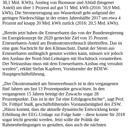
38,1 Mrd. KWh), Anstieg von Biomasse und Abfall (biogener
Anteil) um über 1 Prozent auf gut 51 Mrd. kWh (2016: 50,9 Mrd.
kWh). Die Stromerzeugung aus Wasserkraft geht aufgrund der
geringen Niederschläge in der ersten Jahreshälfte 2017 um etwa 4
Prozent auf knapp 20 Mrd. kWh zurück (2016: 20,5 Mrd. kWh).
„Bereits jetzt haben die Erneuerbaren das von der Bundesregierung
im Energiekonzept für 2020 gesteckte Ziel von 35 Prozent
Erneuerbaren-Anteil am Bruttostromverbrauch übertroffen. Das ist
eine gute Nachricht für den Klimaschutz. Damit der Strom aus
Erneuerbaren umfänglich genutzt werden kann, müssen wir jedoch
den Ausbau der Nord-Süd-Leitungen mit Hochdruck vorantreiben.
Der Netzausbau muss mit dem Erneuerbaren-Ausbau eng verzahnt
werden“, erklärt Stefan Kapferer, Vorsitzender der BDEW-
Hauptgeschäftsführung.
„Der Ökostromanteil am Stromverbrauch ist in den vergangenen
fünf Jahren um fast 13 Prozentpunkte gewachsen. In den
vergangenen 15 Jahren beträgt der Zuwachs sogar 28
Prozentpunkte. Das ist in der Tat eine Erfolgsgeschichte“, sagt Prof.
Dr. Frithjof Staiß, geschäftsführendes Vorstandsmitglied des ZSW.
„Hinzu kommt, dass die aktuelle dynamische Entwicklung keine
Erhöhung der EEG-Umlage zur Folge hatte – diese konnte für 2018
sogar leicht gesenkt werden. Jetzt sollte die Politik die
Rahmenbedingungen so gestalten, dass auch die nächsten