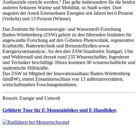
Ausbauziele erreicht werden.“ Das gelte insbesondere für die beiden
anderen Sektoren Wärme und Mobilität, so Staiß weiter. Dort
stagniert der Anteil Erneuerbarer Energien seit Jahren bei 6 Prozent
(Verkehr) und 13 Prozent (Wärme).
Das Zentrum für Sonnenenergie- und Wasserstoff-Forschung
Baden-Württemberg (ZSW) gehört zu den führenden Instituten für
angewandte Forschung auf den Gebieten Photovoltaik, regenerative
Kraftstoffe, Batterietechnik und Brennstoffzellen sowie
Energiesystemanalyse. An den drei ZSW-Standorten Stuttgart, Ulm
und Widderstall sind derzeit rund 235 Wissenschaftler, Ingenieure
und Techniker beschäftigt. Hinzu kommen 90 wissenschaftliche und
studentische Hilfskräfte.
Das ZSW ist Mitglied der Innovationsallianz Baden-Württemberg
(innBW), einem Zusammenschluss von 13 außeruniversitären,
wirtschaftsnahen Forschungsinstituten.
Ressort: Energie und Umwelt
Geführte Tour für E-Mountainbikes und E-Handbikes