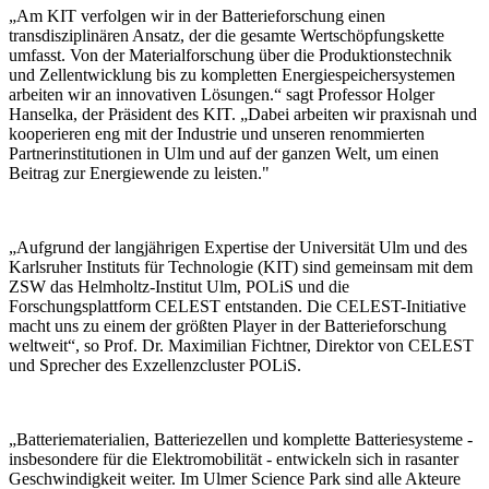
„Am KIT verfolgen wir in der Batterieforschung einen
transdisziplinären Ansatz, der die gesamte Wertschöpfungskette
umfasst. Von der Materialforschung über die Produktionstechnik
und Zellentwicklung bis zu kompletten Energiespeichersystemen
arbeiten wir an innovativen Lösungen.“ sagt Professor Holger
Hanselka, der Präsident des KIT. „Dabei arbeiten wir praxisnah und
kooperieren eng mit der Industrie und unseren renommierten
Partnerinstitutionen in Ulm und auf der ganzen Welt, um einen
Beitrag zur Energiewende zu leisten."
„Aufgrund der langjährigen Expertise der Universität Ulm und des
Karlsruher Instituts für Technologie (KIT) sind gemeinsam mit dem
ZSW das Helmholtz-Institut Ulm, POLiS und die
Forschungsplattform CELEST entstanden. Die CELEST-Initiative
macht uns zu einem der größten Player in der Batterieforschung
weltweit“, so Prof. Dr. Maximilian Fichtner, Direktor von CELEST
und Sprecher des Exzellenzcluster POLiS.
„Batteriematerialien, Batteriezellen und komplette Batteriesysteme -
insbesondere für die Elektromobilität - entwickeln sich in rasanter
Geschwindigkeit weiter. Im Ulmer Science Park sind alle Akteure