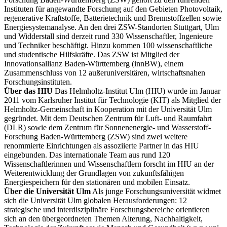
Instituten für angewandte Forschung auf den Gebieten Photovoltaik,
regenerative Kraftstoffe, Batterietechnik und Brennstoffzellen sowie
Energiesystemanalyse. An den drei ZSW-Standorten Stuttgart, Ulm
und Widderstall sind derzeit rund 330 Wissenschaftler, Ingenieure
und Techniker beschäftigt. Hinzu kommen 100 wissenschaftliche
und studentische Hilfskräfte. Das ZSW ist Mitglied der
Innovationsallianz Baden-Württemberg (innBW), einem
Zusammenschluss von 12 außeruniversitären, wirtschaftsnahen
Forschungsinstituten.
Über das HIU
Das Helmholtz-Institut Ulm (HIU) wurde im Januar
2011 vom Karlsruher Institut für Technologie (KIT) als Mitglied der
Helmholtz-Gemeinschaft in Kooperation mit der Universität Ulm
gegründet. Mit dem Deutschen Zentrum für Luft- und Raumfahrt
(DLR) sowie dem Zentrum für Sonnenenergie- und Wasserstoff-
Forschung Baden-Württemberg (ZSW) sind zwei weitere
renommierte Einrichtungen als assoziierte Partner in das HIU
eingebunden. Das internationale Team aus rund 120
Wissenschaftlerinnen und Wissenschaftlern forscht im HIU an der
Weiterentwicklung der Grundlagen von zukunftsfähigen
Energiespeichern für den stationären und mobilen Einsatz.
Über die Universität Ulm
Als junge Forschungsuniversität widmet
sich die Universität Ulm globalen Herausforderungen: 12
strategische und interdisziplinäre Forschungsbereiche orientieren
sich an den übergeordneten Themen Alterung, Nachhaltigkeit,