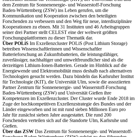
dem Zentrum für Sonnenenergie- und Wasserstoff-Forschung
Baden-Württemberg (ZSW) ins Leben gerufen, um die
Kommunikation und Kooperation zwischen den beteiligten
Forschenden zu verbessern und den Weg für neue, interdisziplinäre
Kooperationen zu ebnen. Mit 31 Instituten und 46 Arbeitsgruppen
seiner drei Partner stellt CELEST eine der weltweit größten
Forschungsplattformen zu dieser Thematik dar.
Über POLiS
Im Exzellenzcluster POLiS (Post Lithium Storage)
betreiben Wissenschaftlerinnen und Wissenschaftler
Batterieforschung an Zukunftsbatterien, die leistungsfähiger,
zuverlässiger, nachhaltiger und umweltfreundlicher sind als die
derzeitigen Lithium-Ionen-Batterien. Gerade im Hinblick auf die
Energiewende und Elektromobilität muss deshalb nach alternativen
Technologien gesucht werden. Dazu bündeln das Karlsruher Institut
für Technologie (KIT), die Universität Ulm, sowie die assoziierten
Partner Zentrum für Sonnenenergie- und Wasserstoff-Forschung
Baden-Württemberg (ZSW) und Universität Gießen ihre
Kompetenzen im Exzellenzcluster. Der Cluster wurde Ende 2018 im
Zuge der hochkompetitiven Exzellenzstrategie des Bundes und der
Länder eingeworben und ist mit rund sieben Millionen Euro pro
Jahr für zunächst sieben Jahre ausgestattet. Die rund 200
Forschenden verteilen sich auf die Standorte Ulm, Karlsruhe und
Gießen.
Über das ZSW
Das Zentrum für Sonnenenergie- und Wasserstoff-
Forschung Baden-Württemberg (ZSW) gehört zu den führenden