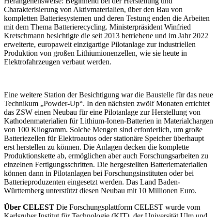
Herangehensweise: Beginnend bei der Herstellung und
Charakterisierung von Aktivmaterialien, über den Bau von
kompletten Batteriesystemen und deren Testung enden die Arbeiten
mit dem Thema Batterierecycling. Ministerpräsident Winfried
Kretschmann besichtigte die seit 2013 betriebene und im Jahr 2022
erweiterte, europaweit einzigartige Pilotanlage zur industriellen
Produktion von großen Lithiumionenzellen, wie sie heute in
Elektrofahrzeugen verbaut werden.
Eine weitere Station der Besichtigung war die Baustelle für das neue
Technikum „Powder-Up“. In den nächsten zwölf Monaten errichtet
das ZSW einen Neubau für eine Pilotanlage zur Herstellung von
Kathodenmaterialien für Lithium-Ionen-Batterien in Materialchargen
von 100 Kilogramm. Solche Mengen sind erforderlich, um große
Batteriezellen für Elektroautos oder stationäre Speicher überhaupt
erst herstellen zu können. Die Anlagen decken die komplette
Produktionskette ab, ermöglichen aber auch Forschungsarbeiten zu
einzelnen Fertigungsschritten. Die hergestellten Batteriematerialien
können dann in Pilotanlagen bei Forschungsinstituten oder bei
Batterieproduzenten eingesetzt werden. Das Land Baden-
Württemberg unterstützt diesen Neubau mit 10 Millionen Euro.
Über CELEST
Die Forschungsplattform CELEST wurde vom
Karlsruher Institut für Technologie (KIT), der Universität Ulm und