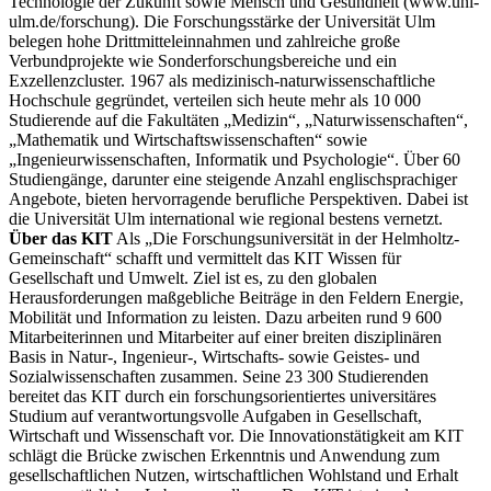
Technologie der Zukunft sowie Mensch und Gesundheit (www.uni-
ulm.de/forschung). Die Forschungsstärke der Universität Ulm
belegen hohe Drittmitteleinnahmen und zahlreiche große
Verbundprojekte wie Sonderforschungsbereiche und ein
Exzellenzcluster. 1967 als medizinisch-naturwissenschaftliche
Hochschule gegründet, verteilen sich heute mehr als 10 000
Studierende auf die Fakultäten „Medizin“, „Naturwissenschaften“,
„Mathematik und Wirtschaftswissenschaften“ sowie
„Ingenieurwissenschaften, Informatik und Psychologie“. Über 60
Studiengänge, darunter eine steigende Anzahl englischsprachiger
Angebote, bieten hervorragende berufliche Perspektiven. Dabei ist
die Universität Ulm international wie regional bestens vernetzt.
Über das KIT
Als „Die Forschungsuniversität in der Helmholtz-
Gemeinschaft“ schafft und vermittelt das KIT Wissen für
Gesellschaft und Umwelt. Ziel ist es, zu den globalen
Herausforderungen maßgebliche Beiträge in den Feldern Energie,
Mobilität und Information zu leisten. Dazu arbeiten rund 9 600
Mitarbeiterinnen und Mitarbeiter auf einer breiten disziplinären
Basis in Natur-, Ingenieur-, Wirtschafts- sowie Geistes- und
Sozialwissenschaften zusammen. Seine 23 300 Studierenden
bereitet das KIT durch ein forschungsorientiertes universitäres
Studium auf verantwortungsvolle Aufgaben in Gesellschaft,
Wirtschaft und Wissenschaft vor. Die Innovationstätigkeit am KIT
schlägt die Brücke zwischen Erkenntnis und Anwendung zum
gesellschaftlichen Nutzen, wirtschaftlichen Wohlstand und Erhalt