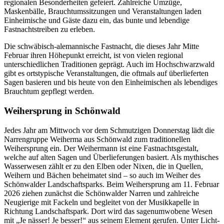
regionalen Besonderheiten gefeiert. Zahlreiche Umzüge,
Maskenbälle, Brauchtumssitzungen und Veranstaltungen laden
Einheimische und Gäste dazu ein, das bunte und lebendige
Fastnachtstreiben zu erleben.
Die schwäbisch-alemannische Fastnacht, die dieses Jahr Mitte
Februar ihren Höhepunkt erreicht, ist von vielen regional
unterschiedlichen Traditionen geprägt. Auch im Hochschwarzwald
gibt es ortstypische Veranstaltungen, die oftmals auf überlieferten
Sagen basieren und bis heute von den Einheimischen als lebendiges
Brauchtum gepflegt werden.
Weihersprung in Schönwald
Jedes Jahr am Mittwoch vor dem Schmutzigen Donnerstag lädt die
Narrengruppe Weiherma aus Schönwald zum traditionellen
Weihersprung ein. Der Weihermann ist eine Fastnachtsgestalt,
welche auf alten Sagen und Überlieferungen basiert. Als mythisches
Wasserwesen zählt er zu den Elben oder Nixen, die in Quellen,
Weihern und Bächen beheimatet sind – so auch im Weiher des
Schönwalder Landschaftsparks. Beim Weihersprung am 11. Februar
2026 ziehen zunächst die Schönwalder Narren und zahlreiche
Neugierige mit Fackeln und begleitet von der Musikkapelle in
Richtung Landschaftspark. Dort wird das sagenumwobene Wesen
mit „Je nässer! Je besser!“ aus seinem Element gerufen. Unter Licht-