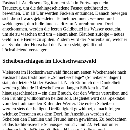
Fastnacht. An diesem Tag formiert sich in Furtwangen ein
Trauerzug, um die dahingeschiedene Fasnet gebührend zu
beweinen. Um 18 Uhr werden Fackeln entzündet. Danach bewegen
sich die schwarz gekleideten Teilnehmer:innen, weinend und
wehklagend, durch die Innenstadt zum Narrenbrunnen. Dort
angekommen, werden die leeren Geldbeutel ins Wasser getaucht,
um sie zu waschen und um – einem alten Glauben zufolge – neues
Geld in die Beutel zu spülen. Zudem wird der Narrenbaum, welcher
als Symbol der Herrschaft der Narren steht, gefällt und
höchstbietend versteigert.
Scheibenschlagen im Hochschwarzwald
Vielerorts im Hochschwarzwald findet am ersten Wochenende nach
Fastnacht das traditionelle „Schiiebeschlage“ (Scheibenschlagen)
statt, der letzte Akt der Fastnacht. Nach Einbruch der Dunkelheit
werden glühende Holzscheiben an langen Stöcken ins Tal
hinausgeschleudert – ein alter Brauch, der den Winter vertreiben und
den Frühling willkommen heißen soll. Begleitet wird das Spektakel
von den traditionellen Rufen der Werfer. Die ersten Scheiben
werden stets der heiligen Dreifaltigkeit gewidmet, danach folgen
wichtige Personen aus dem Dorf. Im Anschluss werden die
Scheiben den Familien und Freund:innen gewidmet. Zu beobachten
ist das traditionsreiche Schauspiel am 21. und 22. Februar unter
anderem in St. Märgen, St. Peter, Häusern, Todtnau und