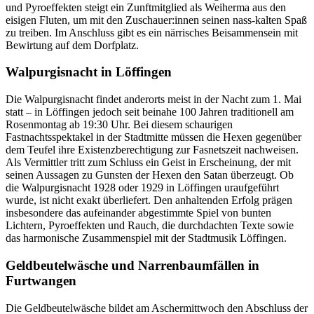
und Pyroeffekten steigt ein Zunftmitglied als Weiherma aus den
eisigen Fluten, um mit den Zuschauer:innen seinen nass-kalten Spaß
zu treiben. Im Anschluss gibt es ein närrisches Beisammensein mit
Bewirtung auf dem Dorfplatz.
Walpurgisnacht in Löffingen
Die Walpurgisnacht findet anderorts meist in der Nacht zum 1. Mai
statt – in Löffingen jedoch seit beinahe 100 Jahren traditionell am
Rosenmontag ab 19:30 Uhr. Bei diesem schaurigen
Fastnachtsspektakel in der Stadtmitte müssen die Hexen gegenüber
dem Teufel ihre Existenzberechtigung zur Fasnetszeit nachweisen.
Als Vermittler tritt zum Schluss ein Geist in Erscheinung, der mit
seinen Aussagen zu Gunsten der Hexen den Satan überzeugt. Ob
die Walpurgisnacht 1928 oder 1929 in Löffingen uraufgeführt
wurde, ist nicht exakt überliefert. Den anhaltenden Erfolg prägen
insbesondere das aufeinander abgestimmte Spiel von bunten
Lichtern, Pyroeffekten und Rauch, die durchdachten Texte sowie
das harmonische Zusammenspiel mit der Stadtmusik Löffingen.
Geldbeutelwäsche und Narrenbaumfällen in
Furtwangen
Die Geldbeutelwäsche bildet am Aschermittwoch den Abschluss der