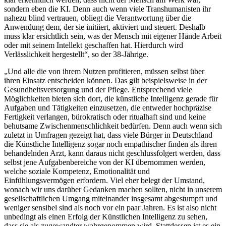
sondern eben die KI. Denn auch wenn viele Transhumanisten ihr
nahezu blind vertrauen, obliegt die Verantwortung über die
Anwendung dem, der sie initiiert, aktiviert und steuert. Deshalb
muss klar ersichtlich sein, was der Mensch mit eigener Hände Arbeit
oder mit seinem Intellekt geschaffen hat. Hierdurch wird
Verlässlichkeit hergestellt“, so der 38-Jährige.
„Und alle die von ihrem Nutzen profitieren, müssen selbst über
ihren Einsatz entscheiden können. Das gilt beispielsweise in der
Gesundheitsversorgung und der Pflege. Entsprechend viele
Möglichkeiten bieten sich dort, die künstliche Intelligenz gerade für
Aufgaben und Tätigkeiten einzusetzen, die entweder hochpräzise
Fertigkeit verlangen, bürokratisch oder ritualhaft sind und keine
behutsame Zwischenmenschlichkeit bedürfen. Denn auch wenn sich
zuletzt in Umfragen gezeigt hat, dass viele Bürger in Deutschland
die Künstliche Intelligenz sogar noch empathischer finden als ihren
behandelnden Arzt, kann daraus nicht geschlussfolgert werden, dass
selbst jene Aufgabenbereiche von der KI übernommen werden,
welche soziale Kompetenz, Emotionalität und
Einfühlungsvermögen erfordern. Viel eher belegt der Umstand,
wonach wir uns darüber Gedanken machen sollten, nicht in unserem
gesellschaftlichen Umgang miteinander insgesamt abgestumpft und
weniger sensibel sind als noch vor ein paar Jahren. Es ist also nicht
unbedingt als einen Erfolg der Künstlichen Intelligenz zu sehen,
dass sie als zugewandter wahrgenommen wird. Stattdessen ist es ein