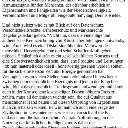
Armutszeugnis für den Menschen, der offenbar erheblich an
Eigenschaften und Fähigkeiten wie der Niederschwelligkeit,
Verbindlichkeit und Mitgefühl eingebüßt hat", sagt Dennis Riehle.
Und nicht zuletzt wird es mit Blick auf den Datenschutz,
Persönlichkeitsrechte, Urheberschutz und Markenrechte
Regelungsbedarf geben. "Nicht nur, dass die eindeutige und
authentische Kennzeichnung von Künstlicher Intelligenz notwendig
wird. Auch wird es eine Diskussion über den Mehrwert des
menschlich Hervorgebrachte und seine Schaffenskraft geben
müssen. Schließlich dürfte es ein gesellschaftlicher Konsens und
eine Selbstverständlichkeit sein, dass jene Produkte und Leistungen
- ob nun materiell oder ideell - höherwertig gesehen werden sollten,
für die sich eine Person Zeit und Energie genommen hat.
Wenngleich es an vielen Stellen kaum erkennbare Unterschiede
zwischen dem menschlichen Erzeugnis und jenem der KI geben
wird, bleibt das menschliche Tun insgesamt aufwendiger und damit
auch in der Konsequenz kostspieliger. Diesen höheren Preis zu
zahlen, muss all denjenigen wichtig sein, die auf Qualität aus
menschlicher Hand bauen und diesen Ursprung von Ergebnissen
auch zu schätzen wissen. Es wird nämlich auch eine Frage der
Zivilisation im Gesamten sein, wie sehr man sich auf die KI
einlassen und ihr trauen möchte. Zentrale Anforderung an die
Nutzung der künstlichen Intelligenz muss daher die
Entscheidungshoheit des Einzelnen bleiben, in welchen Bereichen