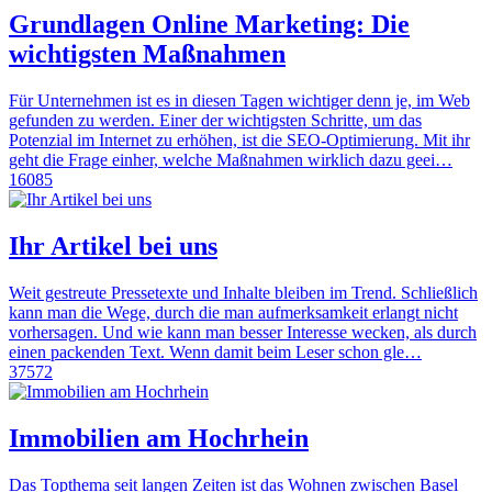
Grundlagen Online Marketing: Die
wichtigsten Maßnahmen
Für Unternehmen ist es in diesen Tagen wichtiger denn je, im Web
gefunden zu werden. Einer der wichtigsten Schritte, um das
Potenzial im Internet zu erhöhen, ist die SEO-Optimierung. Mit ihr
geht die Frage einher, welche Maßnahmen wirklich dazu geei…
16085
Ihr Artikel bei uns
Weit gestreute Pressetexte und Inhalte bleiben im Trend. Schließlich
kann man die Wege, durch die man aufmerksamkeit erlangt nicht
vorhersagen. Und wie kann man besser Interesse wecken, als durch
einen packenden Text. Wenn damit beim Leser schon gle…
37572
Immobilien am Hochrhein
Das Topthema seit langen Zeiten ist das Wohnen zwischen Basel