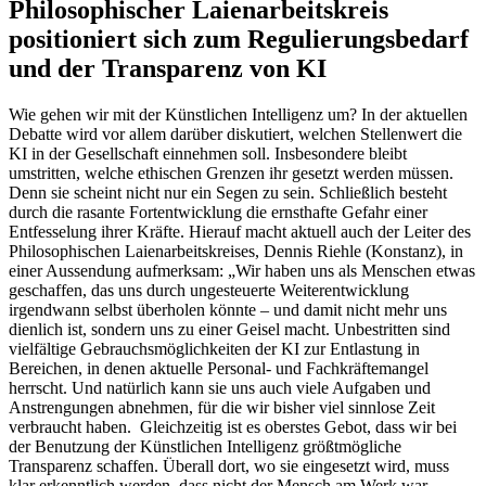
Philosophischer Laienarbeitskreis
positioniert sich zum Regulierungsbedarf
und der Transparenz von KI
Wie gehen wir mit der Künstlichen Intelligenz um? In der aktuellen
Debatte wird vor allem darüber diskutiert, welchen Stellenwert die
KI in der Gesellschaft einnehmen soll. Insbesondere bleibt
umstritten, welche ethischen Grenzen ihr gesetzt werden müssen.
Denn sie scheint nicht nur ein Segen zu sein. Schließlich besteht
durch die rasante Fortentwicklung die ernsthafte Gefahr einer
Entfesselung ihrer Kräfte. Hierauf macht aktuell auch der Leiter des
Philosophischen Laienarbeitskreises, Dennis Riehle (Konstanz), in
einer Aussendung aufmerksam: „Wir haben uns als Menschen etwas
geschaffen, das uns durch ungesteuerte Weiterentwicklung
irgendwann selbst überholen könnte – und damit nicht mehr uns
dienlich ist, sondern uns zu einer Geisel macht. Unbestritten sind
vielfältige Gebrauchsmöglichkeiten der KI zur Entlastung in
Bereichen, in denen aktuelle Personal- und Fachkräftemangel
herrscht. Und natürlich kann sie uns auch viele Aufgaben und
Anstrengungen abnehmen, für die wir bisher viel sinnlose Zeit
verbraucht haben. Gleichzeitig ist es oberstes Gebot, dass wir bei
der Benutzung der Künstlichen Intelligenz größtmögliche
Transparenz schaffen. Überall dort, wo sie eingesetzt wird, muss
klar erkenntlich werden, dass nicht der Mensch am Werk war,