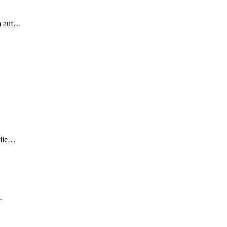
ch auf…
 die…
…