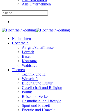
Alle Unternehmen
Nachrichten
Hochrhein
Aargau/Schaffhausen
Lörrach
Basel
Konstanz
Waldshut
Themen
Technik und IT
Wirtschaft
Bildung und Kultur
Gesellschaft und Religion
Politik
Reise und Verkehr
Gesundheit und Lifestyle
Sport und Freizeit
Energie und Umwelt