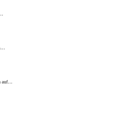
!…
em…
ch auf…