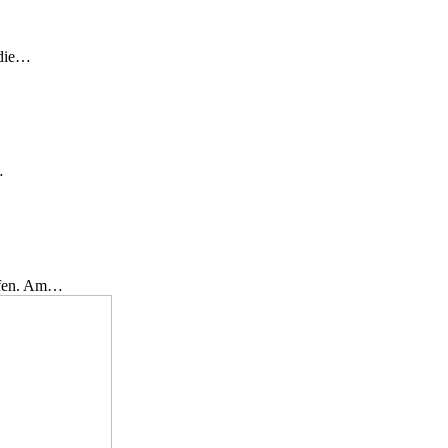
 die…
…
effen. Am…