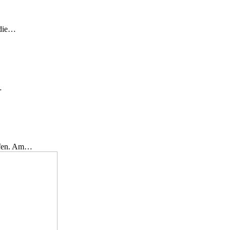
 die…
…
effen. Am…