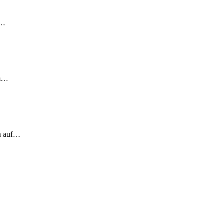
!…
em…
ch auf…