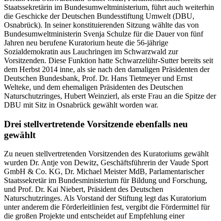
Staatssekretärin im Bundesumweltministerium, führt auch weiterhin
die Geschicke der Deutschen Bundesstiftung Umwelt (DBU,
Osnabrück). In seiner konstituierenden Sitzung wählte das von
Bundesumweltministerin Svenja Schulze für die Dauer von fünf
Jahren neu berufene Kuratorium heute die 56-jährige
Sozialdemokratin aus Lauchringen im Schwarzwald zur
Vorsitzenden. Diese Funktion hatte Schwarzelühr-Sutter bereits seit
dem Herbst 2014 inne, als sie nach den damaligen Präsidenten der
Deutschen Bundesbank, Prof. Dr. Hans Tietmeyer und Ernst
Welteke, und dem ehemaligen Präsidenten des Deutschen
Naturschutzringes, Hubert Weinzierl, als erste Frau an die Spitze der
DBU mit Sitz in Osnabrück gewählt worden war.
Drei stellvertretende Vorsitzende ebenfalls neu
gewählt
Zu neuen stellvertretenden Vorsitzenden des Kuratoriums gewählt
wurden Dr. Antje von Dewitz, Geschäftsführerin der Vaude Sport
GmbH & Co. KG, Dr. Michael Meister MdB, Parlamentarischer
Staatssekretär im Bundesministerium für Bildung und Forschung,
und Prof. Dr. Kai Niebert, Präsident des Deutschen
Naturschutzringes. Als Vorstand der Stiftung legt das Kuratorium
unter anderem die Förderleitlinien fest, vergibt die Fördermittel für
die großen Projekte und entscheidet auf Empfehlung einer