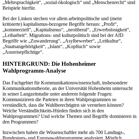
„Mehrsprachigkeit“, „sozial-ökologisch“ und „Menschenrecht“ sind
Beispiele hierfür.
Bei der Linken stechen vor allem arbeitspolitische und (meist
kritisierte) kapitalismus-bezogene Begriffe heraus: „Profit“,
„kommerziell“, „Kapitalismus“, „neoliberal“, „Erwerbslosigkeit“,
„Leiharbeit“. Migrations- und kulturpolitisch sind bei der AfD
Begriffe wie „Zuwanderung“, „Asylbewerber“, „Leitkultur“,
„Staatsangehörigkeit“, „Islam“, „Kopftuch“ sowie
„Ausreisepflichtige“.
HINTERGRUND: Die Hohenheimer
Wahlprogramm-Analyse
Das Fachgebiet für Kommunikationswissenschaft, insbesondere
Kommunikationstheorie, an der Universität Hohenheim untersucht
in seiner Langzeitstudie unter anderem folgende Fragen:
Kommunizieren die Parteien in ihren Wahlprogrammen so
verständlich, dass die Wahlberechtigten sie verstehen können?
Welche Verständlichkeits-Hürden finden sich in den
Wahlprogrammen? Und welche Themen und Begriffe dominieren in
den Programmen?
Inzwischen haben die Wissenschaftler mehr als 700 Landtags-,
Bundestags- und Europa­wahlprogramme analysiert. Möglich