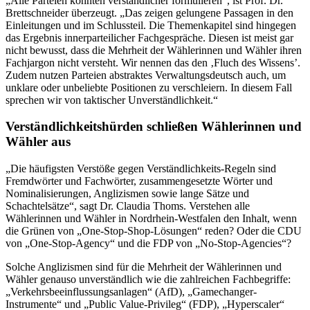
„Alle Parteien könnten verständlicher formulieren“, ist Prof. Dr.
Brettschneider überzeugt. „Das zeigen gelungene Passagen in den
Einleitungen und im Schlussteil. Die Themenkapitel sind hingegen
das Ergebnis innerparteilicher Fachgespräche. Diesen ist meist gar
nicht bewusst, dass die Mehrheit der Wählerinnen und Wähler ihren
Fachjargon nicht versteht. Wir nennen das den ‚Fluch des Wissens’.
Zudem nutzen Parteien abstraktes Verwaltungsdeutsch auch, um
unklare oder unbeliebte Positionen zu verschleiern. In diesem Fall
sprechen wir von taktischer Unverständlichkeit.“
Verständlichkeitshürden schließen Wählerinnen und
Wähler aus
„Die häufigsten Verstöße gegen Verständlichkeits-Regeln sind
Fremdwörter und Fachwörter, zusammengesetzte Wörter und
Nominalisierungen, Anglizismen sowie lange Sätze und
Schachtelsätze“, sagt Dr. Claudia Thoms. Verstehen alle
Wählerinnen und Wähler in Nordrhein-Westfalen den Inhalt, wenn
die Grünen von „One-Stop-Shop-Lösungen“ reden? Oder die CDU
von „One-Stop-Agency“ und die FDP von „No-Stop-Agencies“?
Solche Anglizismen sind für die Mehrheit der Wählerinnen und
Wähler genauso unverständlich wie die zahlreichen Fachbegriffe:
„Verkehrsbeeinflussungsanlagen“ (AfD), „Gamechanger-
Instrumente“ und „Public Value-Privileg“ (FDP), „Hyperscaler“