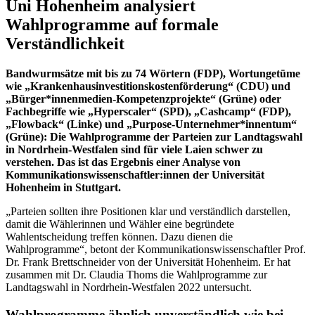
Uni Hohenheim analysiert
Wahlprogramme auf formale
Verständlichkeit
Bandwurmsätze mit bis zu 74 Wörtern (FDP), Wortungetüme
wie „Krankenhausinvestitionskostenförderung“ (CDU) und
„Bürger*innenmedien-Kompetenzprojekte“ (Grüne) oder
Fachbegriffe wie „Hyperscaler“ (SPD), „Cashcamp“ (FDP),
„Flowback“ (Linke) und „Purpose-Unternehmer*innentum“
(Grüne): Die Wahlprogramme der Parteien zur Landtagswahl
in Nordrhein-Westfalen sind für viele Laien schwer zu
verstehen. Das ist das Ergebnis einer Analyse von
Kommunikationswissenschaftler:innen der Universität
Hohenheim in Stuttgart.
„Parteien sollten ihre Positionen klar und verständlich darstellen,
damit die Wählerinnen und Wähler eine begründete
Wahlentscheidung treffen können. Dazu dienen die
Wahlprogramme“, betont der Kommunikationswissenschaftler Prof.
Dr. Frank Brettschneider von der Universität Hohenheim. Er hat
zusammen mit Dr. Claudia Thoms die Wahlprogramme zur
Landtagswahl in Nordrhein-Westfalen 2022 untersucht.
Wahlprogramme ähnlich unverständlich wie bei