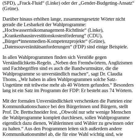
(SPD), „Frack-Fluid“ (Linke) oder der „Gender-Budgeting-Ansatz“
(Grüne).
Darüber hinaus erhöhen lange, zusammengesetzte Wörter nicht
gerade die Lesbarkeit der Wahlprogramme:
„Hochwasserrisikomanagement-Richtlinie“ (Linke),
„Krankenhausinvestitionskostenförderung“ (CDU),
„Bürger*innenmedien-Kompetenzprojekte“ (Grüne),
„Datensouveränitätsanforderungen“ (FDP) sind einige Beispiele.
In allen Wahlprogrammen finden sich Verstöße gegen
Verständlichkeits-Regeln. „Neben den Fremdwörtern, Anglizismen
und Fachbegriffen sind es auch die Bandwurmsätze, die die
Wahlprogramme so unverständlich machen“, sagt Dr. Claudia
Thoms. „Wir haben in allen Wahlprogrammen solche Satz-
Ungetüme mit teilweise mehr als 40 Wörtern gefunden.“ Besonders
lang ist ein Satz im Programm der FDP: Er besteht aus 74 Wörtern.
Mit der formalen Unverständlichkeit verschenken die Parteien eine
Kommunikationschance bei den Bürgerinnen und Bürgern, stellt
Prof. Dr. Brettschneider fest. „Obwohl nur sehr wenige Menschen
die Wahlprogramme komplett durchlesen, sollen Wahlprogramme
eigentlich dazu dienen, Wählerinnen und Wähler zu gewinnen oder
zu halten.“ Aus den Programmen leiten sich außerdem andere
Kommunikationsmittel ab, die für eine Wahl wichtig sind, wie