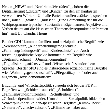
Neben „NRW“ und „Nordrhein-Westfalen“ gehören die
Digitalisierung („digital“) und „Kinder“ zu den am häufigsten
verwendeten Wörtern. Und alle Parteien wollen „stärken“, sprechen
über „sollen“, „wollen“, „müssen“. „Eine Betrachtung der für die
Wahlprogramme typischen Substantive, Eigennamen, Adjektive und
Verben deutet auf die klassischen Themenschwerpunkte der Parteien
hin“, sagt Dr. Claudia Thoms.
Bei der CDU kommen familien- und sozialpolitische Begriffe wie
„Vereinbarkeit“, „Kinderbetreuungsmöglichkeit“,
„Familiengründungszeit“ und „Kinderschutz“ vor. Auch
forschungspolitische Aspekte kommen durch Begriffe wie
„Spitzenforschung“, „Quantencomputing“,
„Digitalisierungsoffensive“ und „Wissenschaftsstandort“ zur
Sprache. Bei der SPD sind es insbesondere sozialpolitische Begriffe
wie „Wohnungsgenossenschaft“, „Pflegestützpunkt“ oder auch
allgemein „sozialdemokratisch“.
Bildungs- und Wirtschaftspolitik spiegeln sich bei der FDP in
Begriffen wie „Schüleraustausch“, „Schuldienst“,
„Familiengrundschulzentren“, „Schulfreiheit“ und
„Gründerstipendium“ wider. Umwelt- und Sozialpolitik bilden den
Schwerpunkt der Grünen-spezifischen Begriffe: „Klima-Check“,
„Naturerbe“, „nachwachsend“, „Klimakrise“, aber auch