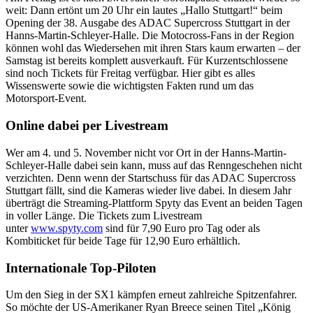
weit: Dann ertönt um 20 Uhr ein lautes „Hallo Stuttgart!“ beim
Opening der 38. Ausgabe des ADAC Supercross Stuttgart in der
Hanns-Martin-Schleyer-Halle. Die Motocross-Fans in der Region
können wohl das Wiedersehen mit ihren Stars kaum erwarten – der
Samstag ist bereits komplett ausverkauft. Für Kurzentschlossene
sind noch Tickets für Freitag verfügbar. Hier gibt es alles
Wissenswerte sowie die wichtigsten Fakten rund um das
Motorsport-Event.
Online dabei per Livestream
Wer am 4. und 5. November nicht vor Ort in der Hanns-Martin-
Schleyer-Halle dabei sein kann, muss auf das Renngeschehen nicht
verzichten. Denn wenn der Startschuss für das ADAC Supercross
Stuttgart fällt, sind die Kameras wieder live dabei. In diesem Jahr
überträgt die Streaming-Plattform Spyty das Event an beiden Tagen
in voller Länge. Die Tickets zum Livestream
unter
www.spyty.com
sind für 7,90 Euro pro Tag oder als
Kombiticket für beide Tage für 12,90 Euro erhältlich.
Internationale Top-Piloten
Um den Sieg in der SX1 kämpfen erneut zahlreiche Spitzenfahrer.
So möchte der US-Amerikaner Ryan Breece seinen Titel „König