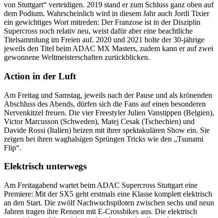
von Stuttgart“ verteidigen. 2019 stand er zum Schluss ganz oben auf
dem Podium. Wahrscheinlich wird in diesem Jahr auch Jordi Tixier
ein gewichtiges Wort mitreden: Der Franzose ist in der Disziplin
Supercross noch relativ neu, weist dafür aber eine beachtliche
Titelsammlung im Freien auf. 2020 und 2021 holte der 30-jährige
jeweils den Titel beim ADAC MX Masters, zudem kann er auf zwei
gewonnene Weltmeisterschaften zurückblicken.
Action in der Luft
Am Freitag und Samstag, jeweils nach der Pause und als krönenden
Abschluss des Abends, dürfen sich die Fans auf einen besonderen
Nervenkitzel freuen. Die vier Freestyler Julien Vanstippen (Belgien),
Victor Marcusson (Schweden), Matej Cesak (Tschechien) und
Davide Rossi (Italien) heizen mit ihrer spektakulären Show ein. Sie
zeigen bei ihren waghalsigen Sprüngen Tricks wie den „Tsunami
Flip“.
Elektrisch unterwegs
Am Freitagabend wartet beim ADAC Supercross Stuttgart eine
Premiere: Mit der SX5 geht erstmals eine Klasse komplett elektrisch
an den Start. Die zwölf Nachwuchspiloten zwischen sechs und neun
Jahren tragen ihre Rennen mit E-Crossbikes aus. Die elektrisch