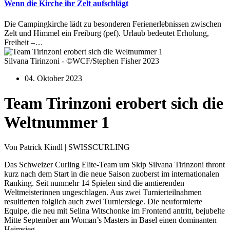
Wenn die Kirche ihr Zelt aufschlägt
Die Campingkirche lädt zu besonderen Ferienerlebnissen zwischen
Zelt und Himmel ein Freiburg (pef). Urlaub bedeutet Erholung,
Freiheit –…
Silvana Tirinzoni - ©WCF/Stephen Fisher 2023
04. Oktober 2023
Team Tirinzoni erobert sich die
Weltnummer 1
Von Patrick Kindl | SWISSCURLING
Das Schweizer Curling Elite-Team um Skip Silvana Tirinzoni thront
kurz nach dem Start in die neue Saison zuoberst im internationalen
Ranking. Seit nunmehr 14 Spielen sind die amtierenden
Weltmeisterinnen ungeschlagen. Aus zwei Turnierteilnahmen
resultierten folglich auch zwei Turniersiege. Die neuformierte
Equipe, die neu mit Selina Witschonke im Frontend antritt, bejubelte
Mitte September am Woman’s Masters in Basel einen dominanten
Heimsieg.