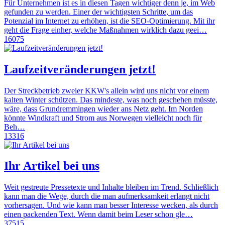
Für Unternehmen ist es in diesen Tagen wichtiger denn je, im Web
gefunden zu werden. Einer der wichtigsten Schritte, um das
Potenzial im Internet zu erhöhen, ist die SEO-Optimierung. Mit ihr
geht die Frage einher, welche Maßnahmen wirklich dazu geei…
16075
Laufzeitveränderungen jetzt!
Der Streckbetrieb zweier KKW's allein wird uns nicht vor einem
kalten Winter schützen. Das mindeste, was noch geschehen müsste,
wäre, dass Grundremmingen wieder ans Netz geht. Im Norden
könnte Windkraft und Strom aus Norwegen vielleicht noch für
Beh…
13316
Ihr Artikel bei uns
Weit gestreute Pressetexte und Inhalte bleiben im Trend. Schließlich
kann man die Wege, durch die man aufmerksamkeit erlangt nicht
vorhersagen. Und wie kann man besser Interesse wecken, als durch
einen packenden Text. Wenn damit beim Leser schon gle…
37515