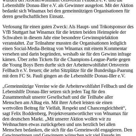
Lebenshilfe Donau-Iller e.V. als Gewinner ausgelost. Mit der Aktion
bedankt sich Winamax bei den gemeinnützigen Organisationen für
deren gesellschaftlichen Einsatz.
Verlosung für einen guten Zweck: Als Haupt- und Trikotsponsor des
VfB Stuttgart hat Winamax für die letzten beiden Heimspiele der
Schwaben in diesem Jahr eine besondere Gewinnspielaktion
veranstaltet. Zur Teilnahme mussten die Organisationen lediglich
einen Social-Media-Beitrag von Winamax mit einem Kommentar
versehen und darin begründen, weshalb sie für den Gewinn infrage
kämen. Über zehn Tickets für die Champions-League-Partie gegen
die Young Boys Bern durfte sich der Arbeiterwohlfahrt Ortsverein
Fellbach e.V. freuen; die zehn Sitzplätze für die Bundesliga-Paarung
mit dem FC St. Pauli gingen an die Lebenshilfe Donau-Iller e.V.
„Gemeinnützige Vereine wie die Arbeiterwohlfahrt Fellbach und die
Lebenshilfe Donau-Iller setzen sich jeden Tag für den
Zusammenhalt unserer Gesellschaft und die Teilhabe aller
Menschen am Alltag ein. Mit ihrer Arbeit leisten sie einen
wertvollen Beitrag für Vielfalt, Respekt und Chancengleichheit“,
sagt Felix Boddenberg, Projektverantwortlicher von Winamax für
den deutschen Markt. „Mit unserer Aktion wollen wir zu
Weihnachten etwas zurückgeben und uns herzlich bei allen
Menschen bedanken, die sich für das Gemeinwohl engagieren. Den
Gewinnerinnen und Gewinnern wünschen wir viel Freude im