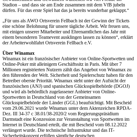
Stadion – und dass sie am Ende zusammen mit dem VfB jubeln
dürfen. Für das erste Spiel hat das ja bereits wunderbar geklappt.“
„Für uns als AWO Ortsverein Fellbach ist der Gewinn der Tickets
eine schöne Belohnung für unsere tägliche Arbeit. Wir freuen uns,
mit einigen unserer Mitarbeiter und Ehrenamtlichen das Jahr mit
einem besonderen Teamevent ausklingen lassen zu können“, erklärt
der Arbeiterwohlfahrt Ortsverein Fellbach e.V.
Über Winamax
Winamax ist ein französischer Anbieter von Online-Sportwetten und
Online-Poker mit alleinigem Geschäftssitz in Paris. Mit über 7
Millionen registrierten Nutzern zählt das Angebot von Winamax zu
den führenden der Welt. Sicherheit und Spielerschutz haben für den
Betreiber oberste Priorität. Winamax steht unter der Aufsicht der
französischen (ANJ) und spanischen Glücksspielbehörde (DGOJ)
und wird als behördlich zugelassener Anbieter von Online-
Sportwetten in Deutschland von der Gemeinsamen
Glücksspielbehörde der Länder (GGL) beaufsichtigt. Mit Bescheid
vom 29.06.2021 wurde Winamax unter dem Aktenzeichen RPDA-
Dez. III 34-37 c 38.01/38-2020/2 vom Regierungspräsidium
Darmstadt eine Konzession zur Veranstaltung von Sportwetten im
Internet in Deutschland erteilt, die mit Bescheid vom 08.12.2022
verlängert wurde. Die technische Infrastruktur und das IT-
Sicherheitskonzept erfüllen sämtliche deutschen