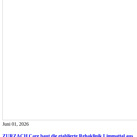
Juni 01, 2026
ZURZACH Care baut die etablierte Rehaklinik Limmattal aus