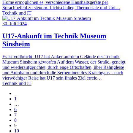
Home ermöglichen es, verschiedene Haushaltsgeräte per
Sprachbefehl zu steuern. Lichtschalter, Thermostate und Unt…
Technik und IT
30. Juli 2024
U17-Ankunft im Technik Museum
Sinsheim
Es ist vollbracht: U17 hat Anker auf dem Gelände des Technik
Museum Sinsheim geworfen Auf dem Wasser, der Straße, geneigt
und wiederaufgerichtet, durch enge Ortschaften, über Bahngleise
und Autobahn und durch die Serpentinen des Kraichgaus – nach
vierwöchiger Reise hat U17 sein finales Ziel erreic…
Technik und IT
1
…
6
7
8
9
10