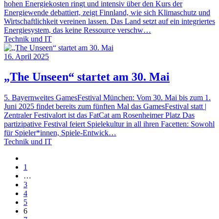
hohen Energiekosten ringt und intensiv über den Kurs der
Energiewende debattiert, zeigt Finnland, wie sich Klimaschutz und
Wirtschaftlichkeit vereinen lassen. Das Land setzt auf ein integriertes
Energiesystem, das keine Ressource verschw…
Technik und IT
16. April 2025
„The Unseen“ startet am 30. Mai
5. Bayernweites GamesFestival München: Vom 30. Mai bis zum 1.
Juni 2025 findet bereits zum fünften Mal das GamesFestival statt |
Zentraler Festivalort ist das FatCat am Rosenheimer Platz Das
partizipative Festival feiert Spielekultur in all ihren Facetten: Sowohl
für Spieler*innen, Spiele-Entwick…
Technik und IT
1
…
3
4
5
6