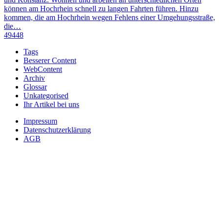
können am Hochrhein schnell zu langen Fahrten führen. Hinzu
kommen, die am Hochrhein wegen Fehlens einer Umgehungsstraße,
die…
49448
Tags
Besserer Content
WebContent
Archiv
Glossar
Unkategorised
Ihr Artikel bei uns
Impressum
Datenschutzerklärung
AGB