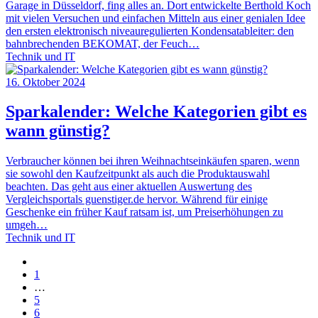
Garage in Düsseldorf, fing alles an. Dort entwickelte Berthold Koch
mit vielen Versuchen und einfachen Mitteln aus einer genialen Idee
den ersten elektronisch niveauregulierten Kondensatableiter: den
bahnbrechenden BEKOMAT, der Feuch…
Technik und IT
16. Oktober 2024
Sparkalender: Welche Kategorien gibt es
wann günstig?
Verbraucher können bei ihren Weihnachtseinkäufen sparen, wenn
sie sowohl den Kaufzeitpunkt als auch die Produktauswahl
beachten. Das geht aus einer aktuellen Auswertung des
Vergleichsportals guenstiger.de hervor. Während für einige
Geschenke ein früher Kauf ratsam ist, um Preiserhöhungen zu
umgeh…
Technik und IT
1
…
5
6