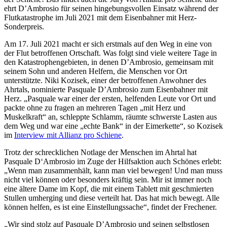
ehrt D’Ambrosio für seinen hingebungsvollen Einsatz während der
Flutkatastrophe im Juli 2021 mit dem Eisenbahner mit Herz-
Sonderpreis.
Am 17. Juli 2021 macht er sich erstmals auf den Weg in eine von
der Flut betroffenen Ortschaft. Was folgt sind viele weitere Tage in
den Katastrophengebieten, in denen D’Ambrosio, gemeinsam mit
seinem Sohn und anderen Helfern, die Menschen vor Ort
unterstützte. Niki Kozisek, einer der betroffenen Anwohner des
Ahrtals, nominierte Pasquale D’Ambrosio zum Eisenbahner mit
Herz. „Pasquale war einer der ersten, helfenden Leute vor Ort und
packte ohne zu fragen an mehreren Tagen „mit Herz und
Muskelkraft“ an, schleppte Schlamm, räumte schwerste Lasten aus
dem Weg und war eine „echte Bank“ in der Eimerkette“, so Kozisek
im
Interview mit Allianz pro Schiene
.
Trotz der schrecklichen Notlage der Menschen im Ahrtal hat
Pasquale D‘Ambrosio im Zuge der Hilfsaktion auch Schönes erlebt:
„Wenn man zusammenhält, kann man viel bewegen! Und man muss
nicht viel können oder besonders kräftig sein. Mir ist immer noch
eine ältere Dame im Kopf, die mit einem Tablett mit geschmierten
Stullen umherging und diese verteilt hat. Das hat mich bewegt. Alle
können helfen, es ist eine Einstellungssache“, findet der Frechener.
„Wir sind stolz auf Pasquale D’Ambrosio und seinen selbstlosen