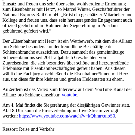
Einsatz und freuen uns sehr über seine wohlverdiente Ernennung
zum Eisenbahner mit Herz“, so Marcel Winter, Geschäftsführer der
National Express Rail GmbH. „Er ist ein geschätzter Mitarbeiter und
Kollege und freuen uns, dass sein herausragendes Engagement auch
offiziell geehrt und im Rahmen der Siegerehrung in Potsdam
gebührend gefeiert wird.“
Der „Eisenbahner mit Herz“ ist ein Wettbewerb, mit dem die Allianz
pro Schiene besonders kundenfreundliche Beschäftigte der
Schienenbranche auszeichnet. Dazu sammelt das gemeinnützige
Schienenbündnis seit 2011 alljährlich Geschichten von
Zugreisenden, die sich besonders über schöne und herzergreifende
Erlebnisse mit Eisenbahnbeschäftigten gefreut haben. Aus diesen
wählt eine Fachjury anschließend die Eisenbahner*innen mit Herz
aus, um diese für ihre kleinen und großen Heldentaten zu ehren.
Außerdem ist das Video zum Interview auf dem YouTube-Kanal der
Allianz pro Schiene einsehbar:
youtube
.
Am 4. Mai findet die Siegerehrung der diesjährigen Gewinner statt.
Ab 18 Uhr kann die Preisverleihung im Live-Stream verfolgt
werden:
https://www.youtube.com/watch?v=kQhmrxuioS0
.
Ressort: Reise und Verkehr