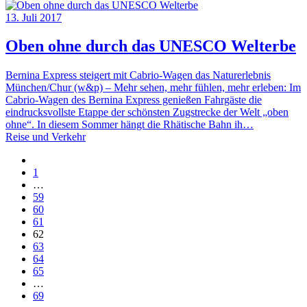
13. Juli 2017
Oben ohne durch das UNESCO Welterbe
Bernina Express steigert mit Cabrio-Wagen das Naturerlebnis
München/Chur (w&p) – Mehr sehen, mehr fühlen, mehr erleben: Im
Cabrio-Wagen des Bernina Express genießen Fahrgäste die
eindrucksvollste Etappe der schönsten Zugstrecke der Welt „oben
ohne“. In diesem Sommer hängt die Rhätische Bahn ih…
Reise und Verkehr
1
…
59
60
61
62
63
64
65
…
69