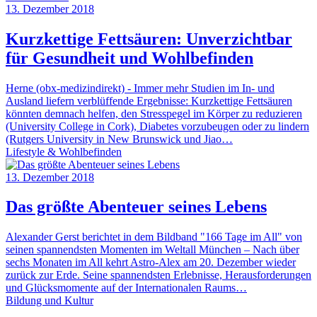
13. Dezember 2018
Kurzkettige Fettsäuren: Unverzichtbar
für Gesundheit und Wohlbefinden
Herne (obx-medizindirekt) - Immer mehr Studien im In- und
Ausland liefern verblüffende Ergebnisse: Kurzkettige Fettsäuren
könnten demnach helfen, den Stresspegel im Körper zu reduzieren
(University College in Cork), Diabetes vorzubeugen oder zu lindern
(Rutgers University in New Brunswick und Jiao…
Lifestyle & Wohlbefinden
13. Dezember 2018
Das größte Abenteuer seines Lebens
Alexander Gerst berichtet in dem Bildband "166 Tage im All" von
seinen spannendsten Momenten im Weltall München – Nach über
sechs Monaten im All kehrt Astro-Alex am 20. Dezember wieder
zurück zur Erde. Seine spannendsten Erlebnisse, Herausforderungen
und Glücksmomente auf der Internationalen Raums…
Bildung und Kultur