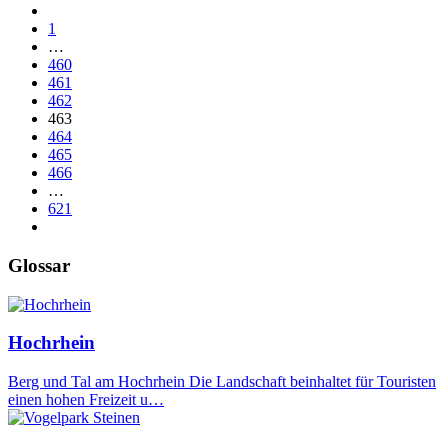
1
…
460
461
462
463
464
465
466
…
621
Glossar
Hochrhein
Berg und Tal am Hochrhein Die Landschaft beinhaltet für Touristen
einen hohen Freizeit u…