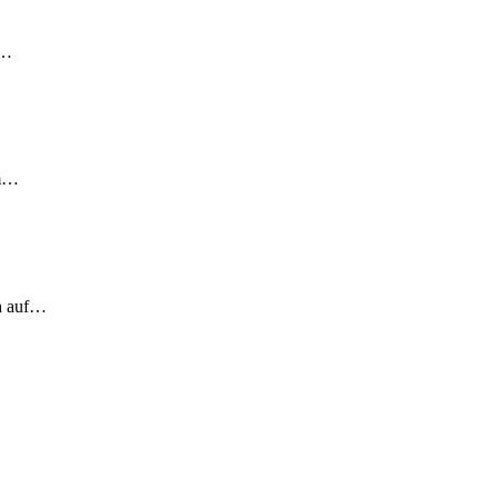
!…
em…
ch auf…