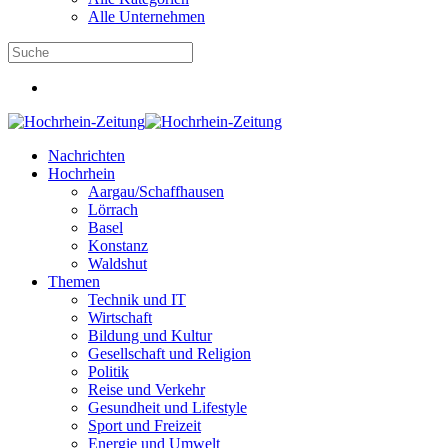
Alle Unternehmen
Nachrichten
Hochrhein
Aargau/Schaffhausen
Lörrach
Basel
Konstanz
Waldshut
Themen
Technik und IT
Wirtschaft
Bildung und Kultur
Gesellschaft und Religion
Politik
Reise und Verkehr
Gesundheit und Lifestyle
Sport und Freizeit
Energie und Umwelt