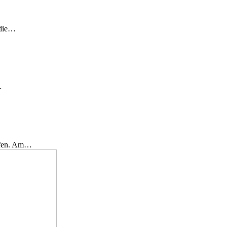
 die…
…
effen. Am…