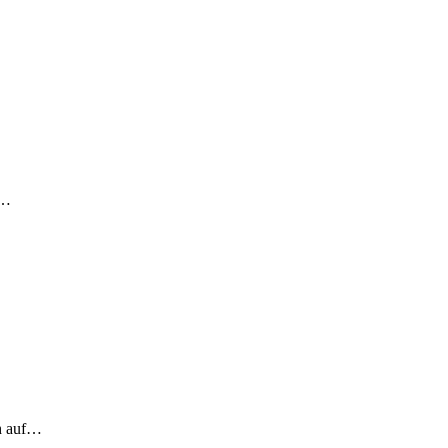
!…
ch auf…