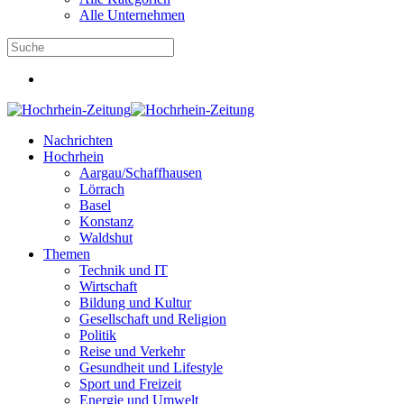
Alle Unternehmen
Nachrichten
Hochrhein
Aargau/Schaffhausen
Lörrach
Basel
Konstanz
Waldshut
Themen
Technik und IT
Wirtschaft
Bildung und Kultur
Gesellschaft und Religion
Politik
Reise und Verkehr
Gesundheit und Lifestyle
Sport und Freizeit
Energie und Umwelt