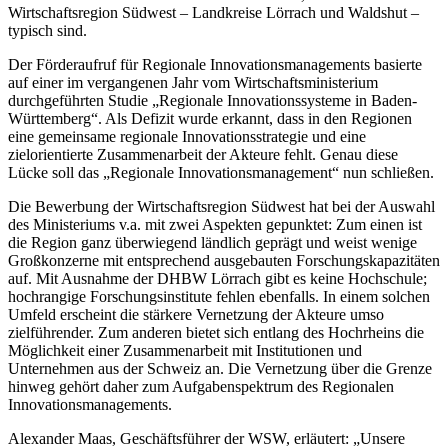
Wirtschaftsregion Südwest – Landkreise Lörrach und Waldshut –
typisch sind.
Der Förderaufruf für Regionale Innovationsmanagements basierte
auf einer im vergangenen Jahr vom Wirtschaftsministerium
durchgeführten Studie „Regionale Innovationssysteme in Baden-
Württemberg“. Als Defizit wurde erkannt, dass in den Regionen
eine gemeinsame regionale Innovationsstrategie und eine
zielorientierte Zusammenarbeit der Akteure fehlt. Genau diese
Lücke soll das „Regionale Innovationsmanagement“ nun schließen.
Die Bewerbung der Wirtschaftsregion Südwest hat bei der Auswahl
des Ministeriums v.a. mit zwei Aspekten gepunktet: Zum einen ist
die Region ganz überwiegend ländlich geprägt und weist wenige
Großkonzerne mit entsprechend ausgebauten Forschungskapazitäten
auf. Mit Ausnahme der DHBW Lörrach gibt es keine Hochschule;
hochrangige Forschungsinstitute fehlen ebenfalls. In einem solchen
Umfeld erscheint die stärkere Vernetzung der Akteure umso
zielführender. Zum anderen bietet sich entlang des Hochrheins die
Möglichkeit einer Zusammenarbeit mit Institutionen und
Unternehmen aus der Schweiz an. Die Vernetzung über die Grenze
hinweg gehört daher zum Aufgabenspektrum des Regionalen
Innovationsmanagements.
Alexander Maas, Geschäftsführer der WSW, erläutert: „Unsere