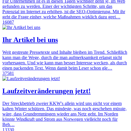
Für Unternehmen ist es in diesen Tagen wichtiger denn je, im Web
gefunden zu werden. Einer der wichtigsten Schritte, um das
Potenzial im Internet zu erhöhen, ist die SEO-Optimierung. Mit ihr
geht die Frage einher, welche Maßnahmen wirklich dazu geei…
16087
Ihr Artikel bei uns
Weit gestreute Pressetexte und Inhalte bleiben im Trend. Schließlich
kann man die Wege, durch die man aufmerksamkeit erlangt nicht
vorhersagen. Und wie kann man besser Interesse wecken, als durch
einen packenden Text. Wenn damit beim Leser schon gle…
37581
Laufzeitveränderungen jetzt!
Der Streckbetrieb zweier KKW's allein wird uns nicht vor einem
kalten Winter schützen. Das mindeste, was noch geschehen müsste,
wäre, dass Grundremmingen wieder ans Netz geht. Im Norden
könnte Windkraft und Strom aus Norwegen vielleicht noch für
Beh…
13330