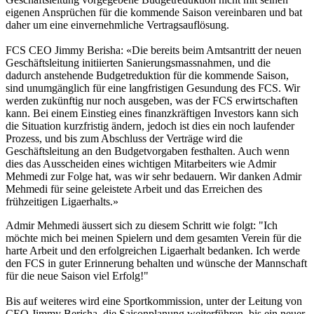
eigenen Ansprüchen für die kommende Saison vereinbaren und bat
daher um eine einvernehmliche Vertragsauflösung.
FCS CEO Jimmy Berisha: «Die bereits beim Amtsantritt der neuen
Geschäftsleitung initiierten Sanierungsmassnahmen, und die
dadurch anstehende Budgetreduktion für die kommende Saison,
sind unumgänglich für eine langfristigen Gesundung des FCS. Wir
werden zukünftig nur noch ausgeben, was der FCS erwirtschaften
kann. Bei einem Einstieg eines finanzkräftigen Investors kann sich
die Situation kurzfristig ändern, jedoch ist dies ein noch laufender
Prozess, und bis zum Abschluss der Verträge wird die
Geschäftsleitung an den Budgetvorgaben festhalten. Auch wenn
dies das Ausscheiden eines wichtigen Mitarbeiters wie Admir
Mehmedi zur Folge hat, was wir sehr bedauern. Wir danken Admir
Mehmedi für seine geleistete Arbeit und das Erreichen des
frühzeitigen Ligaerhalts.»
Admir Mehmedi äussert sich zu diesem Schritt wie folgt: "Ich
möchte mich bei meinen Spielern und dem gesamten Verein für die
harte Arbeit und den erfolgreichen Ligaerhalt bedanken. Ich werde
den FCS in guter Erinnerung behalten und wünsche der Mannschaft
für die neue Saison viel Erfolg!"
Bis auf weiteres wird eine Sportkommission, unter der Leitung von
CEO Jimmy Berisha, die Saisonplanung weiterführen, bis ein neuer