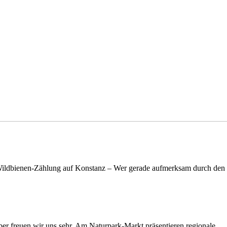
n Wildbienen-Zählung auf Konstanz – Wer gerade aufmerksam durch de
rüber freuen wir uns sehr. Am Naturpark-Markt präsentieren regionale…