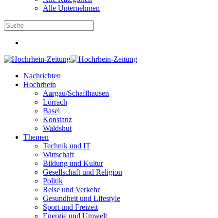
Alle Unternehmen
Nachrichten
Hochrhein
Aargau/Schaffhausen
Lörrach
Basel
Konstanz
Waldshut
Themen
Technik und IT
Wirtschaft
Bildung und Kultur
Gesellschaft und Religion
Politik
Reise und Verkehr
Gesundheit und Lifestyle
Sport und Freizeit
Energie und Umwelt