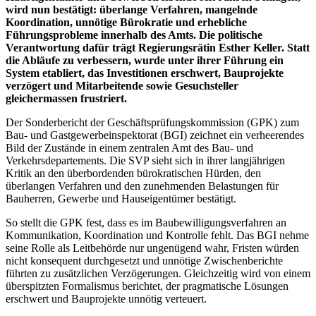
wird nun bestätigt: überlange Verfahren, mangelnde
Koordination, unnötige Bürokratie und erhebliche
Führungsprobleme innerhalb des Amts. Die politische
Verantwortung dafür trägt Regierungsrätin Esther Keller. Statt
die Abläufe zu verbessern, wurde unter ihrer Führung ein
System etabliert, das Investitionen erschwert, Bauprojekte
verzögert und Mitarbeitende sowie Gesuchsteller
gleichermassen frustriert.
Der Sonderbericht der Geschäftsprüfungskommission (GPK) zum
Bau- und Gastgewerbeinspektorat (BGI) zeichnet ein verheerendes
Bild der Zustände in einem zentralen Amt des Bau- und
Verkehrsdepartements. Die SVP sieht sich in ihrer langjährigen
Kritik an den überbordenden bürokratischen Hürden, den
überlangen Verfahren und den zunehmenden Belastungen für
Bauherren, Gewerbe und Hauseigentümer bestätigt.
So stellt die GPK fest, dass es im Baubewilligungsverfahren an
Kommunikation, Koordination und Kontrolle fehlt. Das BGI nehme
seine Rolle als Leitbehörde nur ungenügend wahr, Fristen würden
nicht konsequent durchgesetzt und unnötige Zwischenberichte
führten zu zusätzlichen Verzögerungen. Gleichzeitig wird von einem
überspitzten Formalismus berichtet, der pragmatische Lösungen
erschwert und Bauprojekte unnötig verteuert.