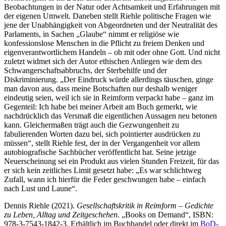
Beobachtungen in der Natur oder Achtsamkeit und Erfahrungen mit
der eigenen Umwelt. Daneben stellt Riehle politische Fragen wie
jene der Unabhängigkeit von Abgeordneten und der Neutralität des
Parlaments, in Sachen „Glaube“ nimmt er religiöse wie
konfessionslose Menschen in die Pflicht zu freiem Denken und
eigenverantwortlichem Handeln – ob mit oder ohne Gott. Und nicht
zuletzt widmet sich der Autor ethischen Anliegen wie dem des
Schwangerschaftsabbruchs, der Sterbehilfe und der
Diskriminierung. „Der Eindruck würde allerdings täuschen, ginge
man davon aus, dass meine Botschaften nur deshalb weniger
eindeutig seien, weil ich sie in Reimform verpackt habe – ganz im
Gegenteil: Ich habe bei meiner Arbeit am Buch gemerkt, wie
nachdrücklich das Versmaß die eigentlichen Aussagen neu betonen
kann. Gleichermaßen trägt auch die Gezwungenheit zu
fabulierenden Worten dazu bei, sich pointierter ausdrücken zu
müssen“, stellt Riehle fest, der in der Vergangenheit vor allem
autobiografische Sachbücher veröffentlicht hat. Seine jetzige
Neuerscheinung sei ein Produkt aus vielen Stunden Freizeit, für das
er sich kein zeitliches Limit gesetzt habe: „Es war schlichtweg
Zufall, wann ich hierfür die Feder geschwungen habe – einfach
nach Lust und Laune“.
Dennis Riehle (2021).
Gesellschaftskritik in Reimform – Gedichte
zu Leben, Alltag und Zeitgeschehen
. „Books on Demand“, ISBN:
978-3-7543-1842-3. Erhältlich im Buchhandel oder direkt im
BoD-