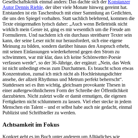
Gesellschaftskritik einmal anders: Das dachte sich der
Konstanzer
Autor Dennis Riehle,
der über viele Monate hinweg gereimt hat.
Entstanden ist ein Taschenbuch mit einer Sammlung an Gedichten,
die uns den Spiegel vorhalten. Statt sachlich belehrend, kommen die
Texte einigermaßen lyrisch daher: „Auch wenn Belletristik nicht
wirklich mein Genre ist, ging es mir wesentlich um die Freude am
Formulieren. Und nachdem ich ein durchaus streitbarer Texter sein
kann, der seine Leser nicht nur herausfordert, sich eine eigene
Meinung zu bilden, sondern darüber hinaus den Anspruch erhebt,
mit seinen Einlassungen wiederkehrend gegen den Strom zu
schwimmen, war mir klar, dass ich keine Schönwetter-Poesie
verfassen werde“, so der 36-Jährige, der ergänzt: „Nein, das Werk
ist nicht unbedingt etwas zum Durchatmen. Es braucht schon etwas
Konzentration, zumal ich mich nicht als Hochleistungsdichter
ansehe, der allzeit Rhythmus und Metrum perfekt beherrscht“.
Stattdessen sei es ihm wichtig, gleichsam provokante Thesen in
einer außergewöhnlicheren Form der Schreibe der Öffentlichkeit
darzubieten. Nicht zuletzt wolle er damit ermutigen, die eigenen
Fertigkeiten nicht schlummern zu lassen. Viel eher stecke in jedem
Menschen ein Talent – und er selbst habe auch nie gedacht, einmal
Publizist und Schriftsteller zu werden.
Achtsamkeit im Fokus
Konkret geht es im Buch unter anderem um Alltägliches wie